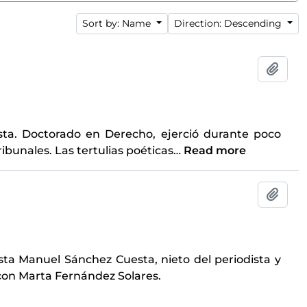
Sort by: Name
Direction: Descending
Add t
sta. Doctorado en Derecho, ejerció durante poco
ibunales. Las tertulias poéticas
…
Read more
Add t
sta Manuel Sánchez Cuesta, nieto del periodista y
con Marta Fernández Solares.