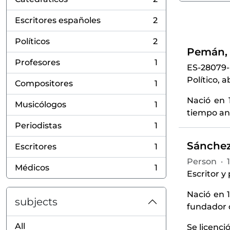
, 2 results
Escritores españoles
2
, 2 results
Políticos
2
, 2 results
Pemán, 
Profesores
1
ES-28079
, 1 results
Político, 
Compositores
1
, 1 results
Nació en 
Musicólogos
1
, 1 results
tiempo ant
Periodistas
1
, 1 results
Sánchez
Escritores
1
, 1 results
Person
·
Médicos
1
, 1 results
Escritor y
Nació en 
subjects
fundador 
All
Se licenci