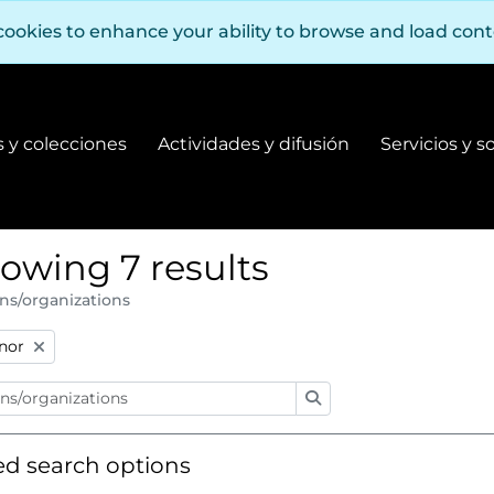
cookies to enhance your ability to browse and load con
 y colecciones
Actividades y difusión
Servicios y s
Fondos y colecciones
Actividades y difusión
owing 7 results
ns/organizations
:
nor
Search
d search options