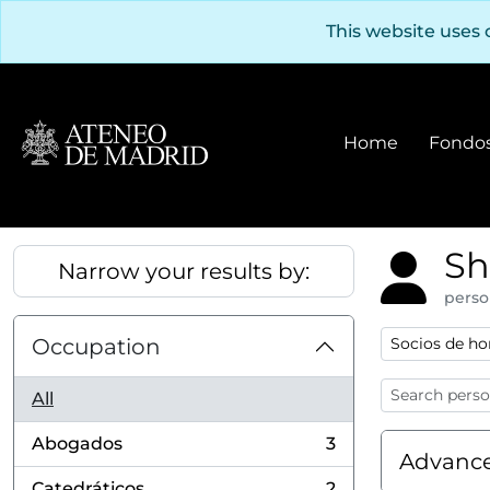
Skip to main content
This website uses 
Home
Fondos
Sh
Narrow your results by:
perso
Remove filter
Occupation
Socios de ho
All
Abogados
3
, 3 results
Advance
Catedráticos
2