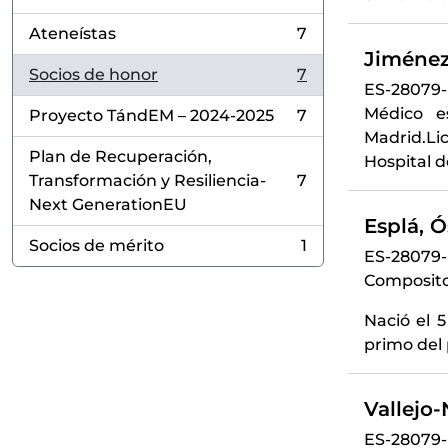
Ateneístas
7
, 7 results
Jiménez 
Socios de honor
7
, 7 results
ES-28079
Médico e
Proyecto TándEM – 2024-2025
7
, 7 results
Madrid.Li
Plan de Recuperación,
Hospital d
Transformación y Resiliencia-
7
, 7 results
Next GenerationEU
Esplá, Ó
Socios de mérito
1
, 1 results
ES-28079
Compositor
Nació el 5
primo del 
Vallejo
ES-28079