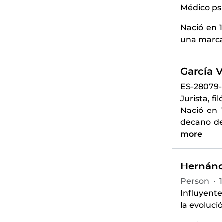
Médico psi
Nació en 1
una marcad
García V
ES-28079
Jurista, fi
Nació en 
decano de
more
Hernánde
Person
·
Influyente
la evoluci