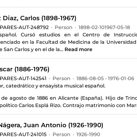
Diaz, Carlos (1898-1967)
-PARES-AUT-248792
·
Person
·
1898-02-101967-05-18
spañol. Cursó estudios en el Centro de Instrucci
cenciado en la Facultad de Medicina de la Universidad
e San Carlos y en el de la
…
Read more
scar (1886-1976)
-PARES-AUT-142541
·
Person
·
1886-08-05 - 1976-01-06
, catedrático y ensayista musical español.
 de agosto de 1886 en Alicante (España). Hijo de Trin
político Carlos Esplá Rizo. Contrajo matrimonio con María
-Nágera, Juan Antonio (1926-1990)
-PARES-AUT-241015
·
Person
·
1926-1990