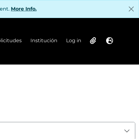
tent.
More Info.
olicitudes
Institución
Log in
Institución
Log in
Clipboard
Language