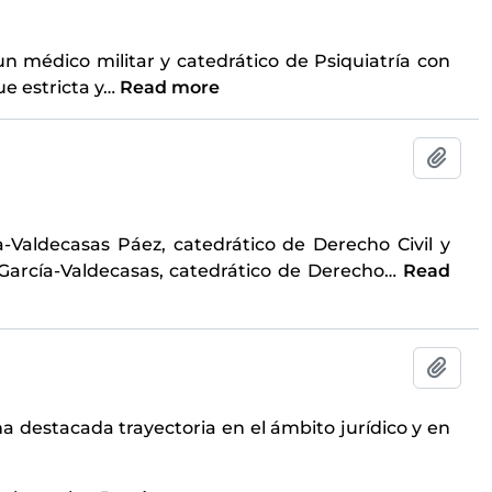
un médico militar y catedrático de Psiquiatría con
e estricta y
…
Read more
Add t
-Valdecasas Páez, catedrático de Derecho Civil y
arcía-Valdecasas, catedrático de Derecho
…
Read
Add t
na destacada trayectoria en el ámbito jurídico y en