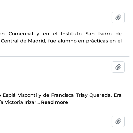
Add t
ón Comercial y en el Instituto San Isidro de
 Central de Madrid, fue alumno en prácticas en el
Add t
o Esplá Visconti y de Francisca Triay Quereda. Era
 Victoria Irizar
…
Read more
Add t