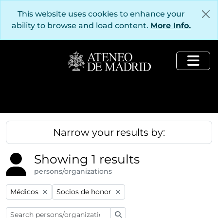
Skip to main content
This website uses cookies to enhance your
ability to browse and load content.
More Info.
Togg
Narrow your results by:
Showing 1 results
persons/organizations
Remove filter:
Remove filter:
Médicos
Socios de honor
Search