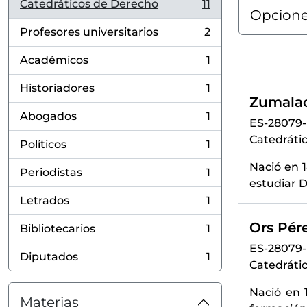
Catedráticos de Derecho
11
, 11 resultados
Opcione
Profesores universitarios
2
, 2 resultados
Académicos
1
, 1 resultados
Historiadores
1
, 1 resultados
Zumalac
Abogados
1
ES-28079
, 1 resultados
Catedrátic
Políticos
1
, 1 resultados
Nació en 
Periodistas
1
, 1 resultados
estudiar D
Letrados
1
, 1 resultados
Ors Pére
Bibliotecarios
1
, 1 resultados
ES-28079
Diputados
1
, 1 resultados
Catedrátic
Nació en 1
Materias