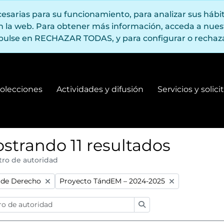
ecesarias para su funcionamiento, para analizar sus háb
en la web. Para obtener más información, acceda a nue
pulse en RECHAZAR TODAS, y para configurar o rechaza
olecciones
Actividades y difusión
Servicios y solic
Fondos y colecciones
Actividades y difusión
strando 11 resultados
tro de autoridad
:
Remove filter:
 de Derecho
Proyecto TándEM – 2024-2025
Búsqueda