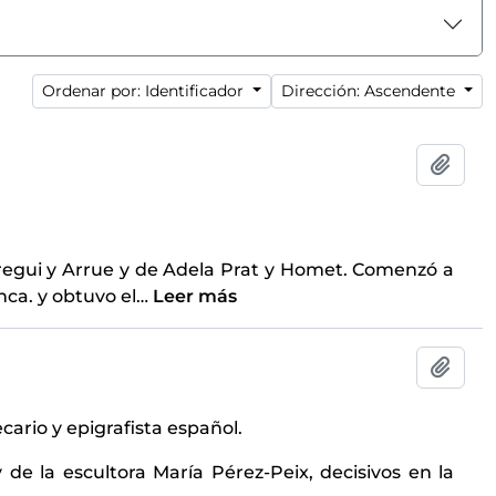
Ordenar por: Identificador
Dirección: Ascendente
Añadi
regui y Arrue y de Adela Prat y Homet. Comenzó a
nca. y obtuvo el
…
Leer más
Añadi
ario y epigrafista español.
 de la escultora María Pérez-Peix, decisivos en la