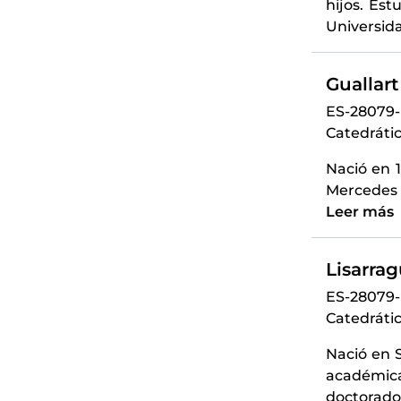
hijos. Est
Universida
Guallar
ES-28079
Catedrátic
Nació en 
Mercedes d
Leer más
Lisarrag
ES-28079
Catedrátic
Nació en 
académica
doctorado