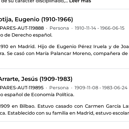
de su carácter disciplinado,
…
Leer más
tija, Eugenio (1910-1966)
-PARES-AUT-119888
·
Persona
·
1910-11-14 - 1966-06-15
co de Derecho español.
1910 en Madrid. Hijo de Eugenio Pérez Iruela y de Joa
ra. Se casó con María Palancar Moreno, compañera de F
rrarte, Jesús (1909-1983)
-PARES-AUT-119895
·
Persona
·
1909-11-08 - 1983-06-24
o español de Economía Política.
1909 en Bilbao. Estuvo casado con Carmen García Lasg
ca. Establecido con su familia en Madrid, estuvo escolari