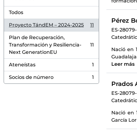
formación 
Todos
Pérez Bo
Proyecto TándEM – 2024-2025
11
, 11 resultados
ES-28079
Catedráti
Plan de Recuperación,
Transformación y Resiliencia-
11
, 11 resultados
Nació en 
Next GenerationEU
Guadalaja
Leer más
Ateneístas
1
, 1 resultados
Socios de número
1
, 1 resultados
Prados A
ES-28079
Catedrátic
Nació en 
García Lor