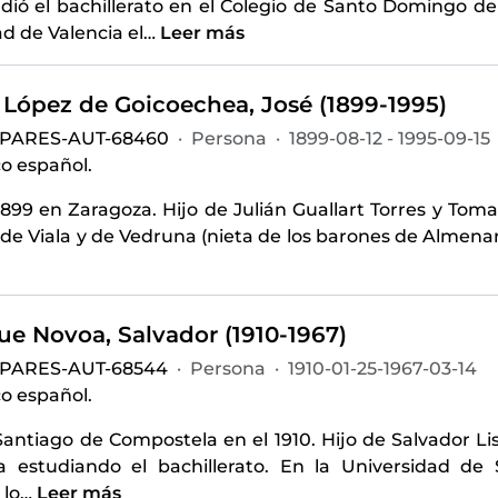
udió el bachillerato en el Colegio de Santo Domingo de
d de Valencia el
…
Leer más
t López de Goicoechea, José (1899-1995)
-PARES-AUT-68460
·
Persona
·
1899-08-12 - 1995-09-15
o español.
1899 en Zaragoza. Hijo de Julián Guallart Torres y Tom
e Viala y de Vedruna (nieta de los barones de Almenar).
ue Novoa, Salvador (1910-1967)
-PARES-AUT-68544
·
Persona
·
1910-01-25-1967-03-14
o español.
Santiago de Compostela en el 1910. Hijo de Salvador L
 estudiando el bachillerato. En la Universidad de 
 lo
…
Leer más