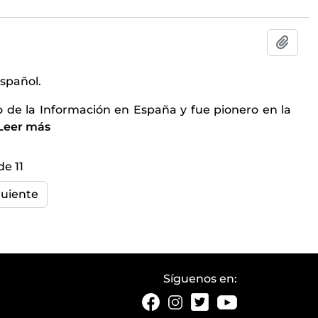
Añadi
español.
o de la Información en España y fue pionero en la
Leer más
de 11
guiente
Síguenos en: