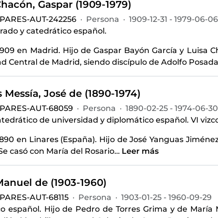
hacón, Gaspar (1909-1979)
-PARES-AUT-242256
·
Persona
·
1909-12-31 - 1979-06-06
etrado y catedrático español.
1909 en Madrid. Hijo de Gaspar Bayón García y Luisa Ch
d Central de Madrid, siendo discípulo de Adolfo Posada
 Messía, José de (1890-1974)
-PARES-AUT-68059
·
Persona
·
1890-02-25 - 1974-06-30
catedrático de universidad y diplomático español. VI viz
1890 en Linares (España). Hijo de José Yanguas Jiménez
e casó con María del Rosario
…
Leer más
Manuel de (1903-1960)
-PARES-AUT-68115
·
Persona
·
1903-01-25 - 1960-09-29
co español. Hijo de Pedro de Torres Grima y de María