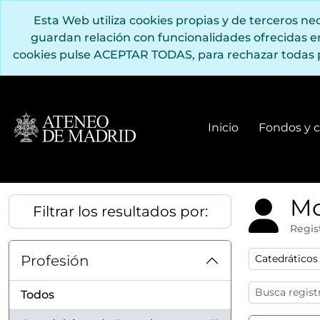
Saltar al contenido principal
Esta Web utiliza cookies propias y de terceros n
guardan relación con funcionalidades ofrecidas 
cookies pulse ACEPTAR TODAS, para rechazar todas 
Inicio
Fondos y c
Mo
Filtrar los resultados por:
Regis
Remove filter
Profesión
Catedráticos
Todos