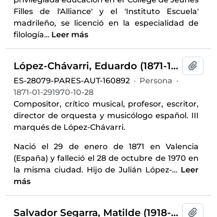
Filles de l'Alliance' y el 'Instituto Escuela'
madrileño, se licenció en la especialidad de
filología
…
Leer más
López-Chávarri, Eduardo (1871-1970)
Añadi
ES-28079-PARES-AUT-160892
·
Persona
·
1871-01-291970-10-28
Compositor, crítico musical, profesor, escritor,
director de orquesta y musicólogo español. III
marqués de López-Chávarri.
Nació el 29 de enero de 1871 en Valencia
(España) y falleció el 28 de octubre de 1970 en
la misma ciudad. Hijo de Julián López-
…
Leer
más
Salvador Segarra, Matilde (1918-2007)
Añadi