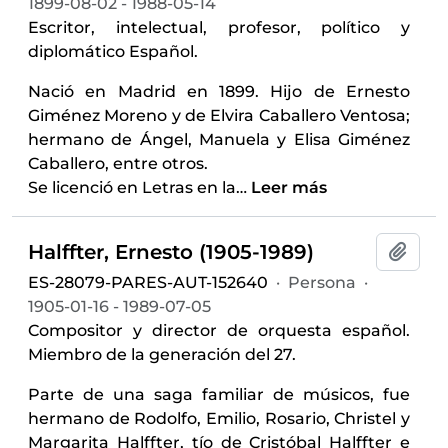
1899-08-02 - 1988-05-14
Escritor, intelectual, profesor, político y
diplomático Español.
Nació en Madrid en 1899. Hijo de Ernesto
Giménez Moreno y de Elvira Caballero Ventosa;
hermano de Ángel, Manuela y Elisa Giménez
Caballero, entre otros.
Se licenció en Letras en la
…
Leer más
Halffter, Ernesto (1905-1989)
Añadi
ES-28079-PARES-AUT-152640
·
Persona
·
1905-01-16 - 1989-07-05
Compositor y director de orquesta español.
Miembro de la generación del 27.
Parte de una saga familiar de músicos, fue
hermano de Rodolfo, Emilio, Rosario, Christel y
Margarita Halffter, tío de Cristóbal Halffter e