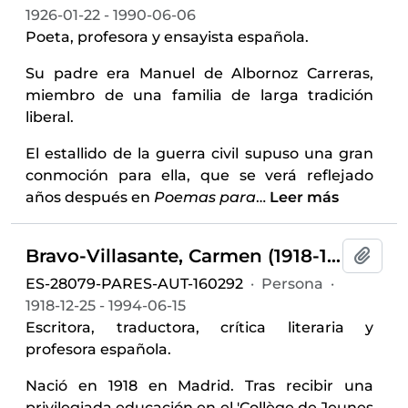
1926-01-22 - 1990-06-06
Poeta, profesora y ensayista española.
Su padre era Manuel de Albornoz Carreras,
miembro de una familia de larga tradición
liberal.
El estallido de la guerra civil supuso una gran
conmoción para ella, que se verá reflejado
años después en
Poemas para
…
Leer más
Bravo-Villasante, Carmen (1918-1994)
Añadi
ES-28079-PARES-AUT-160292
·
Persona
·
1918-12-25 - 1994-06-15
Escritora, traductora, crítica literaria y
profesora española.
Nació en 1918 en Madrid. Tras recibir una
privilegiada educación en el 'Collège de Jeunes