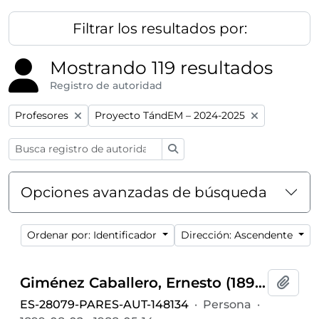
Filtrar los resultados por:
Mostrando 119 resultados
Registro de autoridad
Remove filter:
Remove filter:
Profesores
Proyecto TándEM – 2024-2025
Búsqueda
Opciones avanzadas de búsqueda
Ordenar por: Identificador
Dirección: Ascendente
Giménez Caballero, Ernesto (1899-1988)
Añadi
ES-28079-PARES-AUT-148134
·
Persona
·