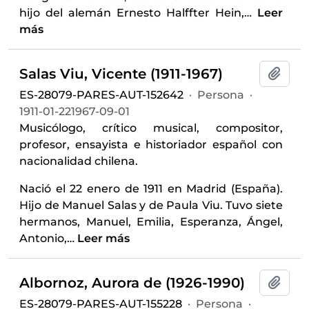
hijo del alemán Ernesto Halffter Hein,
…
Leer
más
Salas Viu, Vicente (1911-1967)
Añadi
ES-28079-PARES-AUT-152642
·
Persona
·
1911-01-221967-09-01
Musicólogo, crítico musical, compositor,
profesor, ensayista e historiador español con
nacionalidad chilena.
Nació el 22 enero de 1911 en Madrid (España).
Hijo de Manuel Salas y de Paula Viu. Tuvo siete
hermanos, Manuel, Emilia, Esperanza, Ángel,
Antonio,
…
Leer más
Albornoz, Aurora de (1926-1990)
Añadi
ES-28079-PARES-AUT-155228
·
Persona
·