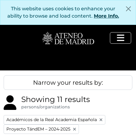
Skip to main content
This website uses cookies to enhance your
ability to browse and load content.
More Info.
Togg
Narrow your results by:
Showing 11 results
persons/organizations
Remove filter:
Académicos de la Real Academia Española
Remove filter:
Proyecto TándEM – 2024-2025