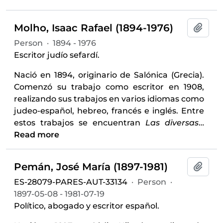
Molho, Isaac Rafael (1894-1976)
Add t
Person
·
1894 - 1976
Escritor judío sefardí.
Nació en 1894, originario de Salónica (Grecia).
Comenzó su trabajo como escritor en 1908,
realizando sus trabajos en varios idiomas como
judeo-español, hebreo, francés e inglés. Entre
estos trabajos se encuentran
Las diversas
…
Read more
Pemán, José María (1897-1981)
Add t
ES-28079-PARES-AUT-33134
·
Person
·
1897-05-08 - 1981-07-19
Político, abogado y escritor español.