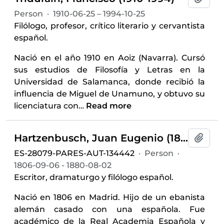
Person
·
1910-06-25 – 1994-10-25
Filólogo, profesor, crítico literario y cervantista
español.
Nació en el año 1910 en Aoiz (Navarra). Cursó
sus estudios de Filosofía y Letras en la
Universidad de Salamanca, donde recibió la
influencia de Miguel de Unamuno, y obtuvo su
licenciatura con
…
Read more
Hartzenbusch, Juan Eugenio (1806-1880)
Add t
ES-28079-PARES-AUT-134442
·
Person
·
1806-09-06 - 1880-08-02
Escritor, dramaturgo y filólogo español.
Nació en 1806 en Madrid. Hijo de un ebanista
alemán casado con una española. Fue
académico de la Real Academia Española y