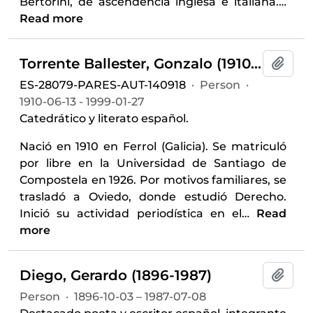
Bertorini, de ascendencia inglesa e italiana.
…
Read more
Torrente Ballester, Gonzalo (1910-1999)
Add t
ES-28079-PARES-AUT-140918
·
Person
·
1910-06-13 - 1999-01-27
Catedrático y literato español.
Nació en 1910 en Ferrol (Galicia). Se matriculó
por libre en la Universidad de Santiago de
Compostela en 1926. Por motivos familiares, se
trasladó a Oviedo, donde estudió Derecho.
Inició su actividad periodística en el
…
Read
more
Diego, Gerardo (1896-1987)
Add t
Person
·
1896-10-03 – 1987-07-08