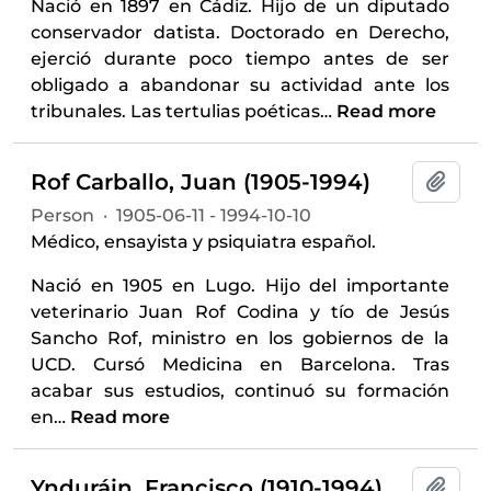
Nació en 1897 en Cádiz. Hijo de un diputado
conservador datista. Doctorado en Derecho,
ejerció durante poco tiempo antes de ser
obligado a abandonar su actividad ante los
tribunales. Las tertulias poéticas
…
Read more
Rof Carballo, Juan (1905-1994)
Add t
Person
·
1905-06-11 - 1994-10-10
Médico, ensayista y psiquiatra español.
Nació en 1905 en Lugo. Hijo del importante
veterinario Juan Rof Codina y tío de Jesús
Sancho Rof, ministro en los gobiernos de la
UCD. Cursó Medicina en Barcelona. Tras
acabar sus estudios, continuó su formación
en
…
Read more
Ynduráin, Francisco (1910-1994)
Add t