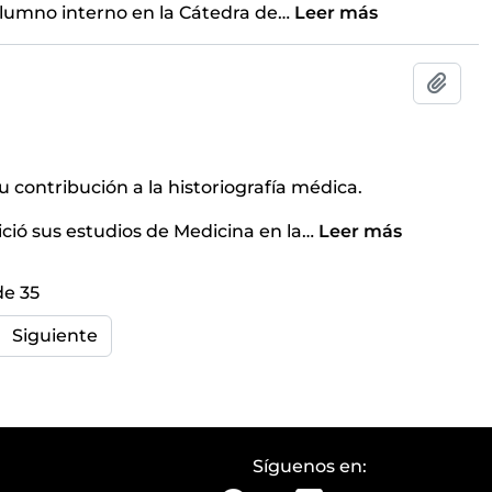
alumno interno en la Cátedra de
…
Leer más
Añadi
 contribución a la historiografía médica.​
nició sus estudios de Medicina en la
…
Leer más
de 35
Siguiente
Síguenos en: