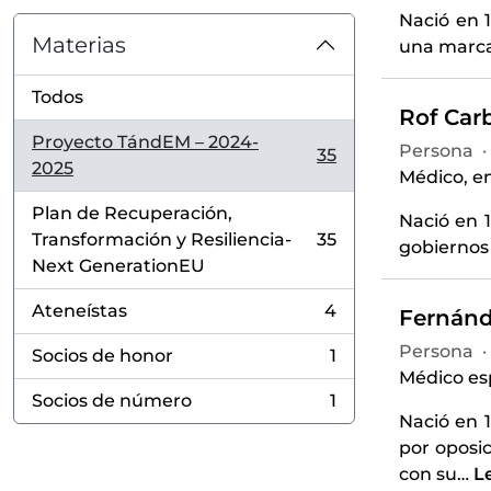
Nació en 1
Materias
una marcad
Todos
Rof Carb
Proyecto TándEM – 2024-
Persona
·
35
, 35 resultados
2025
Médico, en
Plan de Recuperación,
Nació en 1
Transformación y Resiliencia-
35
gobiernos 
, 35 resultados
Next GenerationEU
Ateneístas
4
Fernánd
, 4 resultados
Persona
·
Socios de honor
1
, 1 resultados
Médico es
Socios de número
1
, 1 resultados
Nació en 1
por oposic
con su
…
L