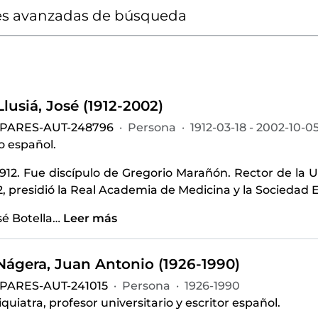
s avanzadas de búsqueda
Llusiá, José (1912-2002)
-PARES-AUT-248796
·
Persona
·
1912-03-18 - 2002-10-0
o español.
1912. Fue discípulo de Gregorio Marañón. Rector de la
2, presidió la Real Academia de Medicina y la Sociedad E
sé Botella
…
Leer más
-Nágera, Juan Antonio (1926-1990)
-PARES-AUT-241015
·
Persona
·
1926-1990
quiatra, profesor universitario y escritor español.