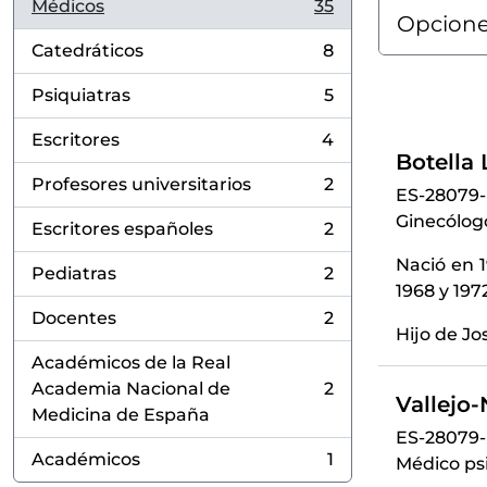
Médicos
35
, 35 resultados
Opcione
Catedráticos
8
, 8 resultados
Psiquiatras
5
, 5 resultados
Escritores
4
, 4 resultados
Botella 
Profesores universitarios
2
ES-28079
, 2 resultados
Ginecólog
Escritores españoles
2
, 2 resultados
Nació en 
Pediatras
2
, 2 resultados
1968 y 197
Docentes
2
, 2 resultados
Hijo de Jo
Académicos de la Real
Academia Nacional de
2
, 2 resultados
Vallejo
Medicina de España
ES-28079
Académicos
1
Médico psi
, 1 resultados