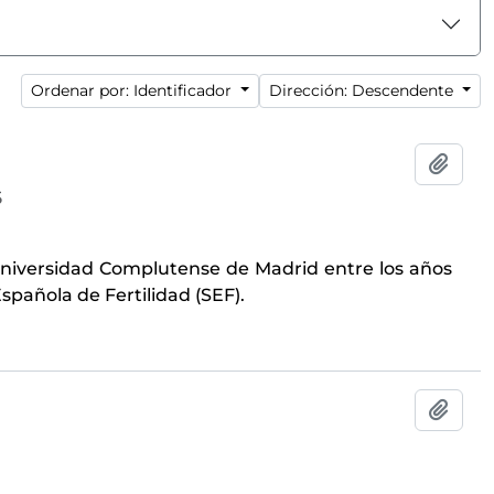
Ordenar por: Identificador
Dirección: Descendente
Añadi
5
 Universidad Complutense de Madrid entre los años
spañola de Fertilidad (SEF).
Añadi