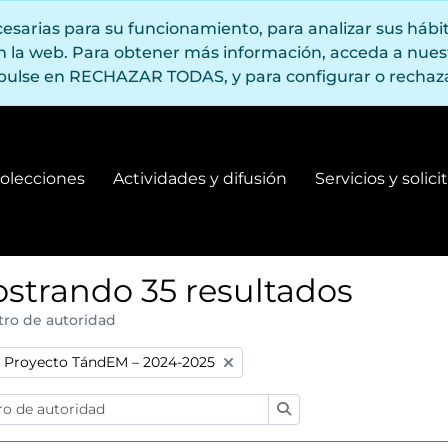
ecesarias para su funcionamiento, para analizar sus háb
en la web. Para obtener más información, acceda a nue
pulse en RECHAZAR TODAS, y para configurar o rechaza
olecciones
Actividades y difusión
Servicios y solic
Fondos y colecciones
Actividades y difusión
strando 35 resultados
tro de autoridad
:
Remove filter:
Proyecto TándEM – 2024-2025
Búsqueda