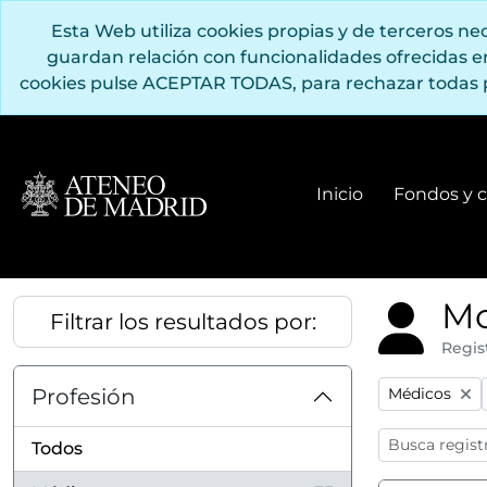
Saltar al contenido principal
Esta Web utiliza cookies propias y de terceros n
guardan relación con funcionalidades ofrecidas 
cookies pulse ACEPTAR TODAS, para rechazar todas 
Inicio
Fondos y c
Mo
Filtrar los resultados por:
Regis
Remove filter
Profesión
Médicos
Todos