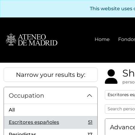
Skip to main content
This website uses 
Home
Fondos
Sh
Narrow your results by:
perso
Remove filter
Occupation
Escritores e
All
Escritores españoles
51
, 51 results
Advance
Periodistas
17