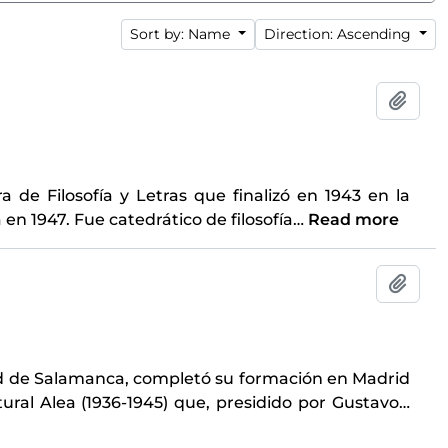
Sort by: Name
Direction: Ascending
Add t
ra de Filosofía y Letras que finalizó en 1943 en la
en 1947. Fue catedrático de filosofía
…
Read more
Add t
dad de Salamanca, completó su formación en Madrid
ural Alea (1936-1945) que, presidido por Gustavo
…