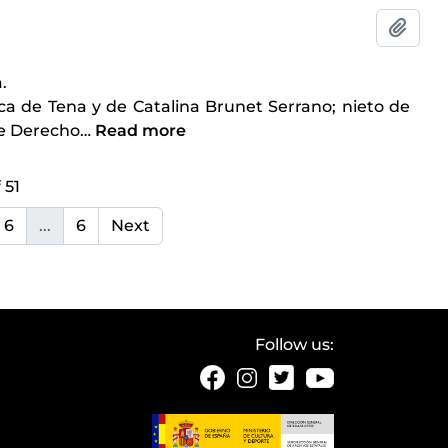
Add t
.
ca de Tena y de Catalina Brunet Serrano; nieto de
de Derecho
…
Read more
 51
6
...
6
Next
Follow us: