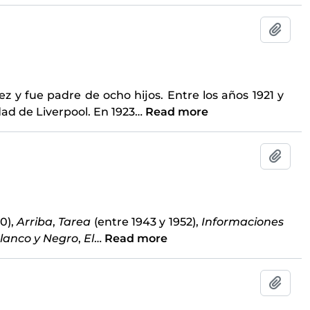
Add t
z y fue padre de ocho hijos. Entre los años 1921 y
ad de Liverpool. En 1923
…
Read more
Add t
0),
Arriba
,
Tarea
(entre 1943 y 1952),
Informaciones
lanco y Negro
,
El
…
Read more
Add t