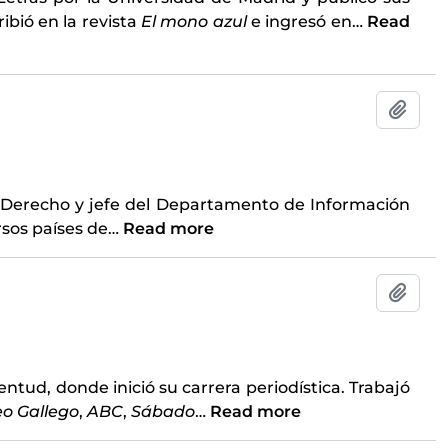
ribió en la revista
El mono azul
e ingresó en
…
Read
Add t
en Derecho y jefe del Departamento de Información
rsos países de
…
Read more
Add t
ventud, donde inició su carrera periodística. Trabajó
eo Gallego
,
ABC
,
Sábado
…
Read more