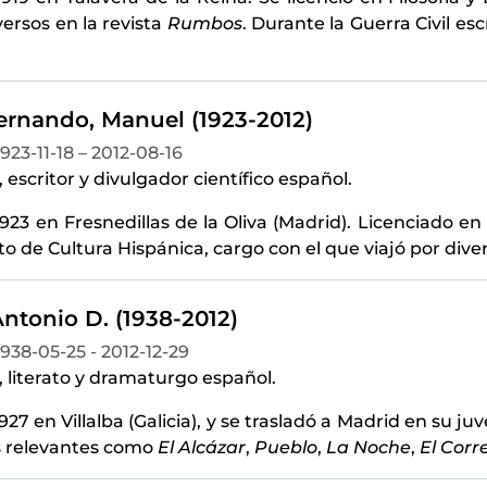
ersos en la revista
Rumbos
. Durante la Guerra Civil esc
ernando, Manuel (1923-2012)
1923-11-18 – 2012-08-16
, escritor y divulgador científico español.
1923 en Fresnedillas de la Oliva (Madrid). Licenciado 
uto de Cultura Hispánica, cargo con el que viajó por dive
ntonio D. (1938-2012)
1938-05-25 - 2012-12-29
, literato y dramaturgo español.
927 en Villalba (Galicia), y se trasladó a Madrid en su ju
 relevantes como
El Alcázar
,
Pueblo
,
La Noche
,
El Corr