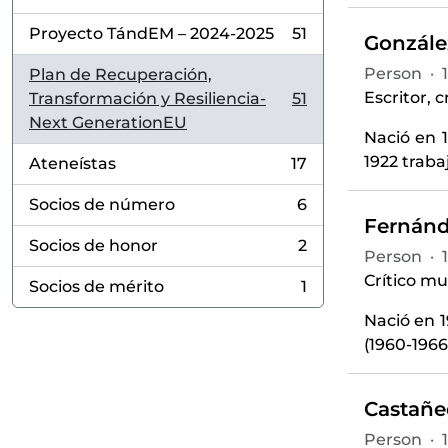
Proyecto TándEM – 2024-2025
51
González
, 51 results
Person
·
Plan de Recuperación,
Escritor, c
Transformación y Resiliencia-
51
, 51 results
Next GenerationEU
Nació en 1
1922 traba
Ateneístas
17
, 17 results
Socios de número
6
, 6 results
Fernánd
Socios de honor
2
, 2 results
Person
·
Crítico mu
Socios de mérito
1
, 1 results
Nació en 1
(1960-1966
Castañe
Person
·