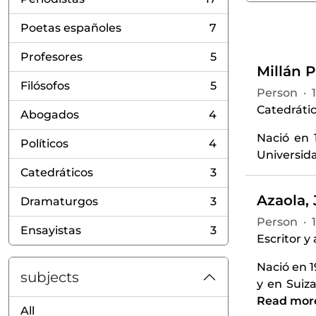
, 17 results
Poetas españoles
7
, 7 results
Profesores
5
, 5 results
Millán P
Filósofos
5
Person
·
, 5 results
Catedrátic
Abogados
4
, 4 results
Nació en 1
Políticos
4
, 4 results
Universida
Catedráticos
3
, 3 results
Azaola, 
Dramaturgos
3
, 3 results
Person
·
Ensayistas
3
, 3 results
Escritor y
Nació en 
subjects
y en Suiza
Read mor
All