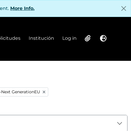
tent.
More Info.
olicitudes
Institución
Log in
Institución
Log in
Clipboard
Language
a-Next GenerationEU