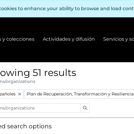
cookies to enhance your ability to browse and load con
 y colecciones
Actividades y difusión
Servicios y s
Fondos y colecciones
Actividades y difusión
owing 51 results
ns/organizations
:
Remove filter:
spañoles
Plan de Recuperación, Transformación y Resilienci
Search
d search options