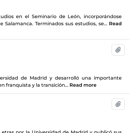
studios en el Seminario de León, incorporándose
 de Salamanca. Terminados sus estudios, se
…
Read
Add t
iversidad de Madrid y desarrolló una importante
n franquista y la transición
…
Read more
Add t
y Letras por la Universidad de Madrid y publicó sus