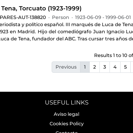
 Tena, Torcuato (1923-1999)
-PARES-AUT-138820
·
Person
·
1923-06-09 - 1999-06-01
periodista y político español. III marqués de Luca de Tena
1923 en Madrid. Hijo del comediógrafo Juan Ignacio Lu
uca de Tena, fundador del ABC. Tras cursar tres años 
Results 1 to 10 of
Previous
1
2
3
4
5
USEFUL LINKS
Aviso legal
Cookies Policy