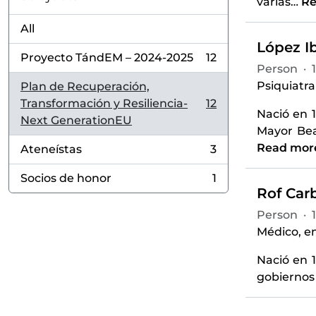
varias
…
Re
All
López Ib
Proyecto TándEM – 2024-2025
12
, 12 results
Person
·
Psiquiatra
Plan de Recuperación,
Transformación y Resiliencia-
12
, 12 results
Nació en 
Next GenerationEU
Mayor Bea
Read mor
Ateneístas
3
, 3 results
Socios de honor
1
, 1 results
Rof Carb
Person
·
Médico, en
Nació en 1
gobiernos 