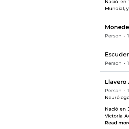
Nació en 
Mundial, y
Moneder
Person
·
Escuder
Person
·
Llavero 
Person
·
Neurólogo
Nació en J
Victoria A
Read mor