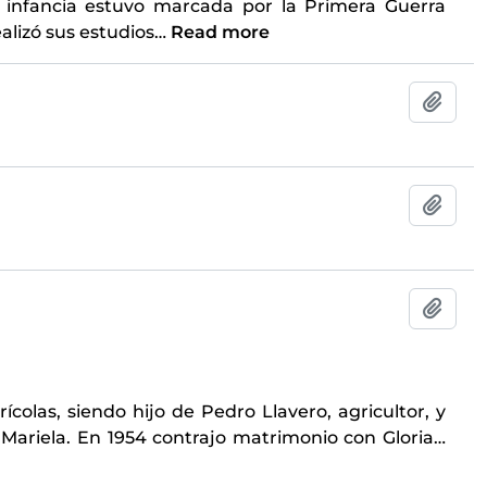
u infancia estuvo marcada por la Primera Guerra
alizó sus estudios
…
Read more
Add t
Add t
Add t
ícolas, siendo hijo de Pedro Llavero, agricultor, y
y Mariela. En 1954 contrajo matrimonio con Gloria
…