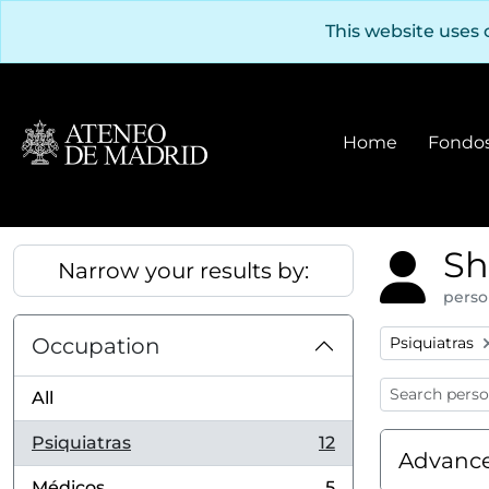
Skip to main content
This website uses 
Home
Fondos
Sh
Narrow your results by:
perso
Remove filter
Occupation
Psiquiatras
All
Psiquiatras
12
, 12 results
Advance
Médicos
5