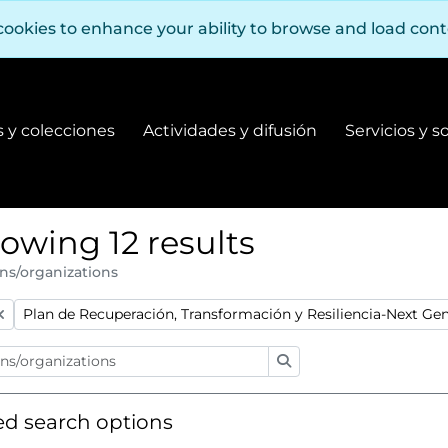
cookies to enhance your ability to browse and load con
 y colecciones
Actividades y difusión
Servicios y s
Fondos y colecciones
Actividades y difusión
owing 12 results
ns/organizations
:
Remove filter:
Plan de Recuperación, Transformación y Resiliencia-Next Ge
Search
d search options