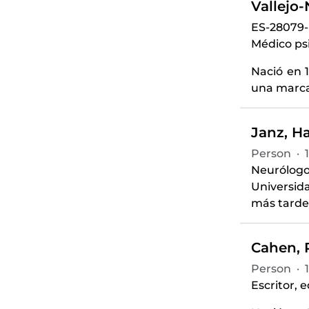
Vallejo
ES-28079
Médico psi
Nació en 1
una marcad
Janz, H
Person
·
Neurólogo
Universida
más tarde,
Cahen, 
Person
·
Escritor, e