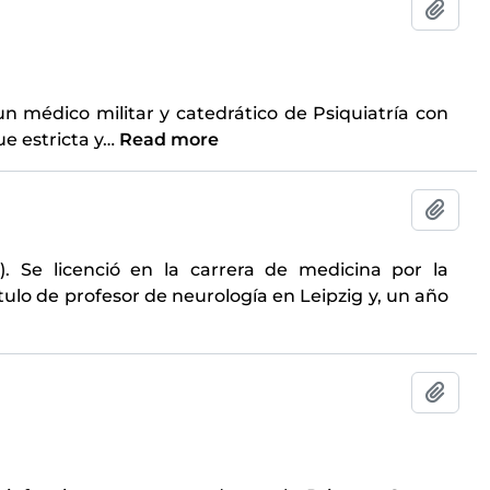
Add t
un médico militar y catedrático de Psiquiatría con
e estricta y
…
Read more
Add t
. Se licenció en la carrera de medicina por la
tulo de profesor de neurología en Leipzig y, un año
Add t