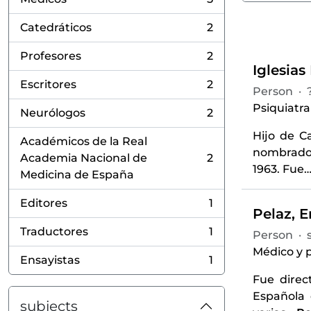
, 5 results
Catedráticos
2
, 2 results
Profesores
2
, 2 results
Iglesias
Escritores
2
Person
·
, 2 results
Psiquiatra
Neurólogos
2
, 2 results
Hijo de C
Académicos de la Real
nombrado 
Academia Nacional de
2
, 2 results
1963. Fue
Medicina de España
Editores
1
, 1 results
Pelaz, E
Traductores
1
Person
·
s
, 1 results
Médico y p
Ensayistas
1
, 1 results
Fue direc
Española 
subjects