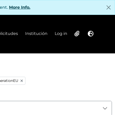
tent.
More Info.
olicitudes
Institución
Log in
Institución
Log in
Clipboard
Language
nerationEU