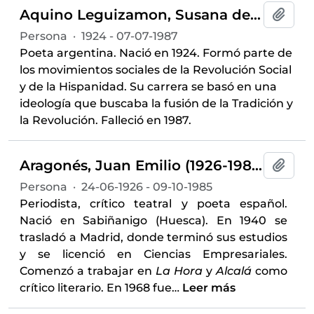
Aquino Leguizamon, Susana de (1924-1987)
Añadi
Persona
·
1924 - 07-07-1987
Poeta argentina. Nació en 1924. Formó parte de
los movimientos sociales de la Revolución Social
y de la Hispanidad. Su carrera se basó en una
ideología que buscaba la fusión de la Tradición y
la Revolución. Falleció en 1987.
Aragonés, Juan Emilio (1926-1985)
Añadi
Persona
·
24-06-1926 - 09-10-1985
Periodista, crítico teatral y poeta español.
Nació en Sabiñanigo (Huesca). En 1940 se
trasladó a Madrid, donde terminó sus estudios
y se licenció en Ciencias Empresariales.
Comenzó a trabajar en
La Hora
y
Alcalá
como
crítico literario. En 1968 fue
…
Leer más