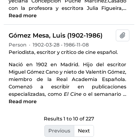
yeclana Concepción Puche Martínez.Casado
con la profesora y escritora Julia Figueira,
…
Read more
Gómez Mesa, Luis (1902-1986)
Add t
Person
·
1902-03-28 - 1986-11-08
Periodista, escritor y crítico de cine español.
Nació en 1902 en Madrid. Hijo del escritor
Miguel Gómez Cano y nieto de Valentín Gómez,
miembro de la Real Academia Española.
Comenzó a escribir en publicaciones
especializadas, como
El Cine
o el semanario
…
Read more
Results 1 to 10 of 227
Previous
Next