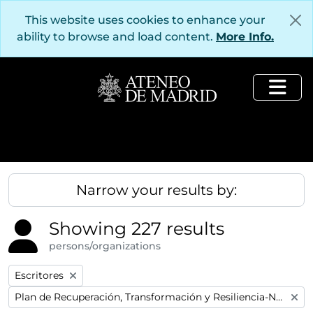
Skip to main content
This website uses cookies to enhance your
ability to browse and load content.
More Info.
Togg
Narrow your results by:
Showing 227 results
persons/organizations
Remove filter:
Escritores
Remove filter:
Plan de Recuperación, Transformación y Resiliencia-Next GenerationEU