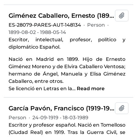
Giménez Caballero, Ernesto (1899-1988)
Add t
ES-28079-PARES-AUT-148134
·
Person
·
1899-08-02 - 1988-05-14
Escritor, intelectual, profesor, político y
diplomático Español.
Nació en Madrid en 1899. Hijo de Ernesto
Giménez Moreno y de Elvira Caballero Ventosa;
hermano de Ángel, Manuela y Elisa Giménez
Caballero, entre otros.
Se licenció en Letras en la
…
Read more
García Pavón, Francisco (1919-1989)
Add t
Person
·
24-09-1919 - 18-03-1989
Escritor y profesor español. Nació en Tomelloso
(Ciudad Real) en 1919. Tras la Guerra Civil, se