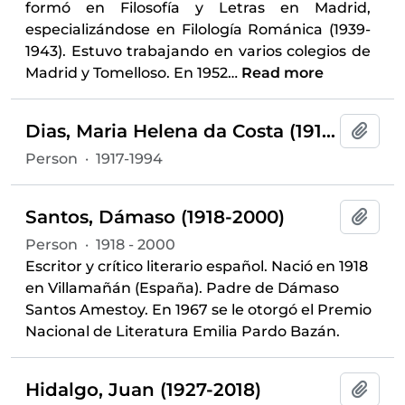
formó en Filosofía y Letras en Madrid,
especializándose en Filología Románica (1939-
1943). Estuvo trabajando en varios colegios de
Madrid y Tomelloso. En 1952
…
Read more
Dias, Maria Helena da Costa (1917-1994)
Add t
Person
·
1917-1994
Santos, Dámaso (1918-2000)
Add t
Person
·
1918 - 2000
Escritor y crítico literario español. Nació en 1918
en Villamañán (España). Padre de Dámaso
Santos Amestoy. En 1967 se le otorgó el Premio
Nacional de Literatura Emilia Pardo Bazán.
Hidalgo, Juan (1927-2018)
Add t