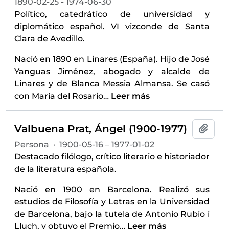
1890-02-25 - 1974-06-30
Político, catedrático de universidad y
diplomático español. VI vizconde de Santa
Clara de Avedillo.
Nació en 1890 en Linares (España). Hijo de José
Yanguas Jiménez, abogado y alcalde de
Linares y de Blanca Messia Almansa. Se casó
con María del Rosario
…
Leer más
Valbuena Prat, Ángel (1900-1977)
Añadi
Persona
·
1900-05-16 – 1977-01-02
Destacado filólogo, crítico literario e historiador
de la literatura española.
Nació en 1900 en Barcelona. Realizó sus
estudios de Filosofía y Letras en la Universidad
de Barcelona, bajo la tutela de Antonio Rubio i
Lluch, y obtuvo el Premio
…
Leer más