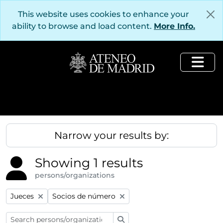
Skip to main content
This website uses cookies to enhance your
ability to browse and load content.
More Info.
Togg
Narrow your results by:
Showing 1 results
persons/organizations
Remove filter:
Remove filter:
Jueces
Socios de número
Search