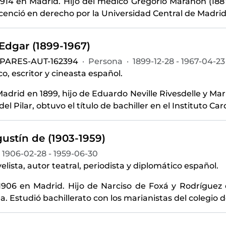
1914 en Madrid. Hijo del médico Gregorio Marañón (1887
licenció en derecho por la Universidad Central de Madrid
 Edgar (1899-1967)
-PARES-AUT-162394
·
Persona
·
1899-12-28 - 1967-04-23
o, escritor y cineasta español.
adrid en 1899, hijo de Eduardo Neville Rivesdelle y Marí
del Pilar, obtuvo el título de bachiller en el Instituto Ca
ustín de (1903-1959)
1906-02-28 - 1959-06-30
elista, autor teatral, periodista y diplomático español.
1906 en Madrid. Hijo de Narciso de Foxá y Rodríguez 
. Estudió bachillerato con los marianistas del colegio de