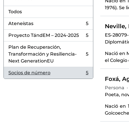
Nació en 
1976). Se 
Todos
Ateneístas
5
Neville,
, 5 resultados
ES-28079
Proyecto TándEM – 2024-2025
5
, 5 resultados
Diplomátic
Plan de Recuperación,
Nació en M
Transformación y Resiliencia-
5
, 5 resultados
el Colegio 
Next GenerationEU
Socios de número
5
, 5 resultados
Foxá, Ag
Persona
·
Poeta, nov
Nació en 
Goicoechea