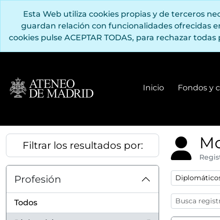
Saltar al contenido principal
Esta Web utiliza cookies propias y de terceros n
guardan relación con funcionalidades ofrecidas 
cookies pulse ACEPTAR TODAS, para rechazar todas 
Inicio
Fondos y c
Mo
Filtrar los resultados por:
Regis
Remove filter
Profesión
Diplomático
Todos