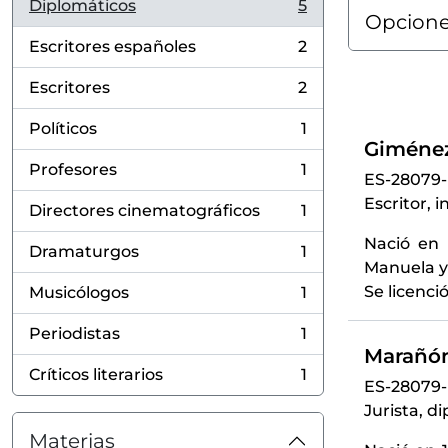
Diplomáticos
5
, 5 resultados
Opcione
Escritores españoles
2
, 2 resultados
Escritores
2
, 2 resultados
Políticos
1
, 1 resultados
Giménez
Profesores
1
ES-28079
, 1 resultados
Escritor, 
Directores cinematográficos
1
, 1 resultados
Nació en 
Dramaturgos
1
, 1 resultados
Manuela y 
Se licenci
Musicólogos
1
, 1 resultados
Periodistas
1
, 1 resultados
Marañón
Críticos literarios
1
, 1 resultados
ES-28079
Jurista, d
Materias