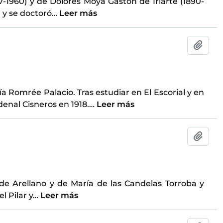
-1960) y de Dolores Moya Gastón de Iriarte (1890-
 y se doctoró
…
Leer más
Añadi
a Romrée Palacio. Tras estudiar en El Escorial y en
rdenal Cisneros en 1918.
…
Leer más
Añadi
de Arellano y de María de las Candelas Torroba y
l Pilar y
…
Leer más