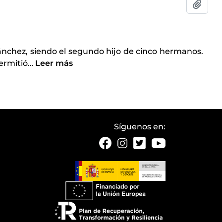
Añadi
ánchez, siendo el segundo hijo de cinco hermanos.
ermitió
…
Leer más
Síguenos en: