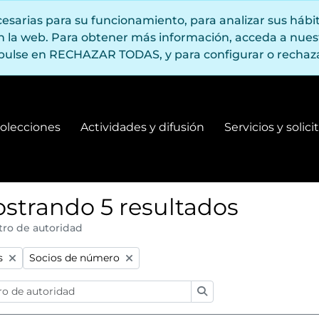
ecesarias para su funcionamiento, para analizar sus háb
en la web. Para obtener más información, acceda a nue
pulse en RECHAZAR TODAS, y para configurar o rechaza
olecciones
Actividades y difusión
Servicios y solic
Fondos y colecciones
Actividades y difusión
strando 5 resultados
tro de autoridad
:
Remove filter:
s
Socios de número
Búsqueda