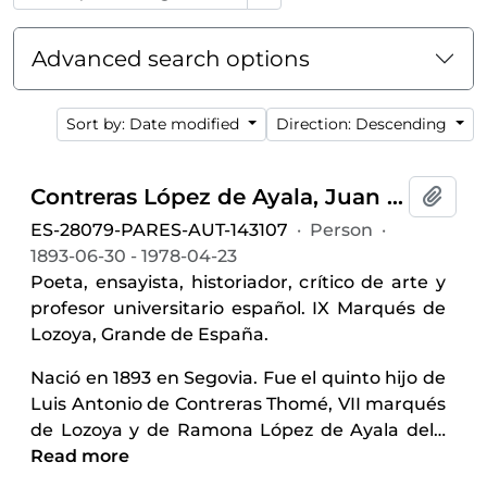
Advanced search options
Sort by: Date modified
Direction: Descending
Contreras López de Ayala, Juan de (1893-1978)
Add t
ES-28079-PARES-AUT-143107
·
Person
·
1893-06-30 - 1978-04-23
Poeta, ensayista, historiador, crítico de arte y
profesor universitario español. IX Marqués de
Lozoya, Grande de España.
Nació en 1893 en Segovia. Fue el quinto hijo de
Luis Antonio de Contreras Thomé, VII marqués
de Lozoya y de Ramona López de Ayala del
…
Read more