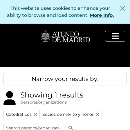
Skip to main content
This website uses cookies to enhance your
ability to browse and load content.
More Info.
Togg
Narrow your results by:
Showing 1 results
persons/organizations
Remove filter:
Remove filter:
Catedráticos
Socios de mérito y honor
Search