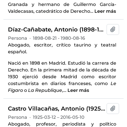
Granada y hermano de Guillermo García-
Valdecasas, catedrático de Derecho
…
Leer más
Díaz-Cañabate, Antonio (1898-1980)
Añadi
Persona
·
1898-08-21 - 1980-08-16
Abogado, escritor, crítico taurino y teatral
español.
Nació en 1898 en Madrid. Estudió la carrera de
Derecho. En la primera mitad de la década de
1930 ejerció desde Madrid como escritor
costumbrista en diarios franceses, como
Le
Fígaro
o
La Republique
,
…
Leer más
Castro Villacañas, Antonio (1925-2016)
Añadi
Persona
·
1925-03-12 – 2016-05-10
Abogado, profesor, periodista y político