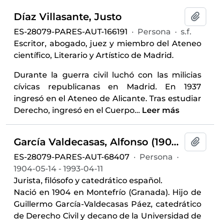
Díaz Villasante, Justo
Añadi
ES-28079-PARES-AUT-166191
·
Persona
·
s.f.
Escritor, abogado, juez y miembro del Ateneo
científico, Literario y Artístico de Madrid.
Durante la guerra civil luchó con las milicias
cívicas republicanas en Madrid. En 1937
ingresó en el Ateneo de Alicante. Tras estudiar
Derecho, ingresó en el Cuerpo
…
Leer más
García Valdecasas, Alfonso (1904-1993)
Añadi
ES-28079-PARES-AUT-68407
·
Persona
·
1904-05-14 - 1993-04-11
Jurista, filósofo y catedrático español.
Nació en 1904 en Montefrío (Granada). Hijo de
Guillermo García-Valdecasas Páez, catedrático
de Derecho Civil y decano de la Universidad de