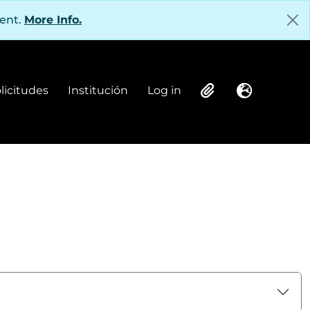
tent.
More Info.
olicitudes
Institución
Log in
Institución
Log in
Clipboard
Language