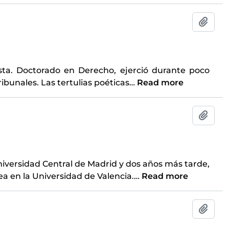
Add t
sta. Doctorado en Derecho, ejerció durante poco
ibunales. Las tertulias poéticas
…
Read more
Add t
Universidad Central de Madrid y dos años más tarde,
a en la Universidad de Valencia.
…
Read more
Add t