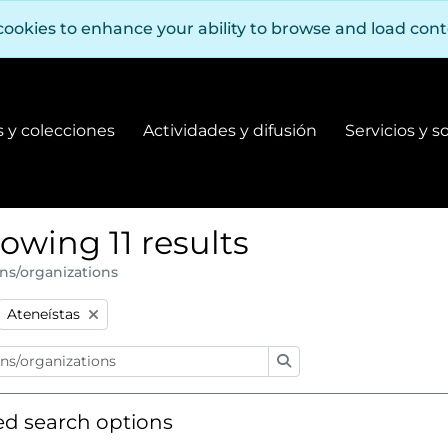
cookies to enhance your ability to browse and load con
 y colecciones
Actividades y difusión
Servicios y s
Fondos y colecciones
Actividades y difusión
owing 11 results
ns/organizations
:
Remove filter:
Ateneístas
Search
d search options