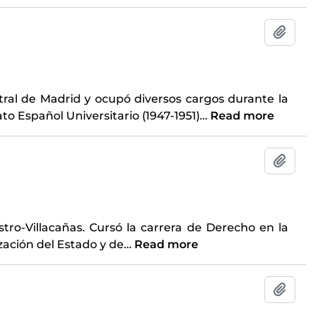
Add t
ral de Madrid y ocupó diversos cargos durante la
ato Español Universitario (1947-1951)
…
Read more
Add t
tro-Villacañas. Cursó la carrera de Derecho en la
zación del Estado y de
…
Read more
Add t