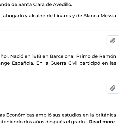
conde de Santa Clara de Avedillo.
, abogado y alcalde de Linares y de Blanca Messia
Add t
spañol. Nació en 1918 en Barcelona. Primo de Ramón
nge Española. En la Guerra Civil participó en las
Add t
ias Económicas amplió sus estudios en la británica
obteniendo dos años después el grado
…
Read more