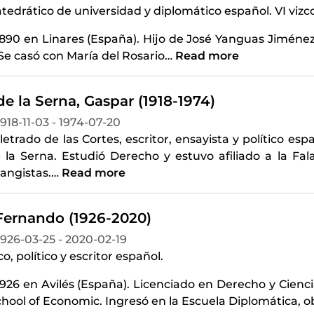
catedrático de universidad y diplomático español. VI viz
1890 en Linares (España). Hijo de José Yanguas Jiménez
e casó con María del Rosario
…
Read more
e la Serna, Gaspar (1918-1974)
1918-11-03 - 1974-07-20
etrado de las Cortes, escritor, ensayista y político e
la Serna. Estudió Derecho y estuvo afiliado a la Fala
langistas.
…
Read more
Fernando (1926-2020)
1926-03-25 - 2020-02-19
o, político y escritor español.
926 en Avilés (España). Licenciado en Derecho y Cienc
hool of Economic. Ingresó en la Escuela Diplomática, 