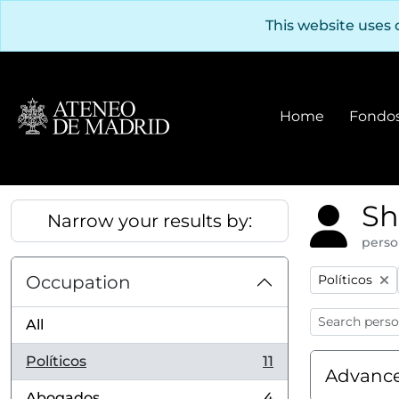
Skip to main content
This website uses 
Home
Fondos
Sh
Narrow your results by:
perso
Remove filter
Occupation
Políticos
All
Políticos
11
, 11 results
Advance
Abogados
4