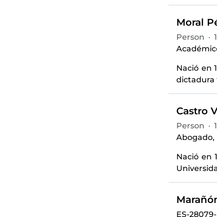
Moral Pé
Person
·
Académico,
Nació en 
dictadura 
Castro V
Person
·
Abogado, p
Nació en 
Universida
Marañón
ES-28079