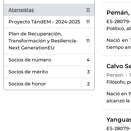
Ateneístas
11
Pemán, 
, 11 results
ES-28079
Proyecto TándEM – 2024-2025
11
, 11 results
Político, 
Plan de Recuperación,
Nació en 
Transformación y Resiliencia-
11
, 11 results
tiempo ant
Next GenerationEU
Socios de número
4
, 4 results
Calvo Se
Socios de mérito
3
, 3 results
Person
·
Filósofo, p
Socios de honor
2
, 2 results
Nació en 1
alcanzó la
Yanguas
ES-28079