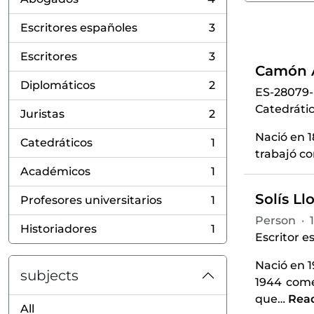
, 4 results
Escritores españoles
3
, 3 results
Escritores
3
, 3 results
Camón A
Diplomáticos
2
ES-28079
, 2 results
Catedrátic
Juristas
2
, 2 results
Nació en 1
Catedráticos
1
, 1 results
trabajó co
Académicos
1
, 1 results
Solís Ll
Profesores universitarios
1
, 1 results
Person
·
Historiadores
1
, 1 results
Escritor e
Nació en 1
subjects
1944 come
que
…
Rea
All