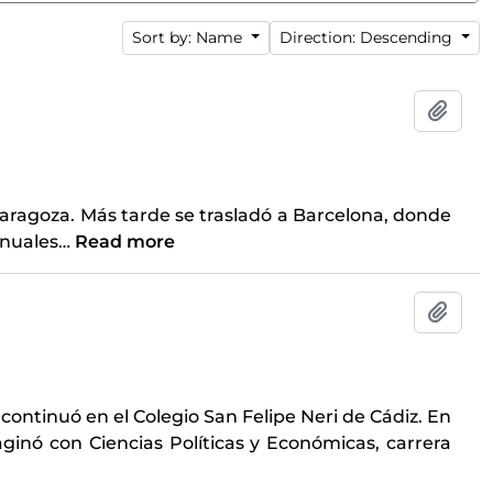
Sort by: Name
Direction: Descending
Add t
Zaragoza. Más tarde se trasladó a Barcelona, donde
anuales
…
Read more
Add t
 continuó en el Colegio San Felipe Neri de Cádiz. En
inó con Ciencias Políticas y Económicas, carrera