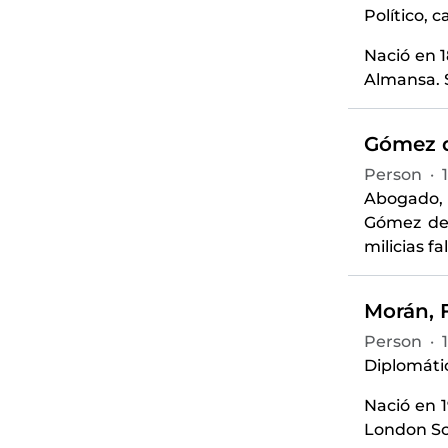
Político, 
Nació en 
Almansa. S
Gómez d
Person
·
Abogado, l
Gómez de 
milicias fa
Morán, 
Person
·
Diplomátic
Nació en 1
London Sc