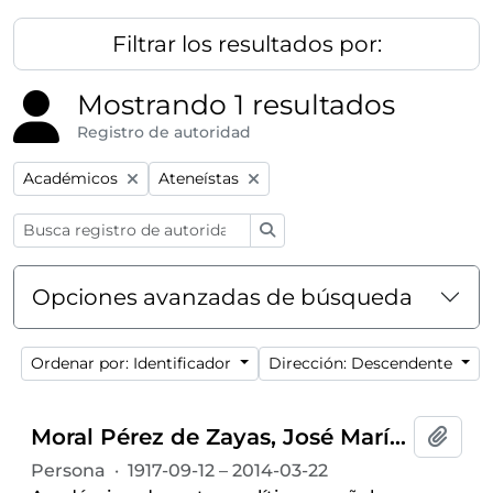
Filtrar los resultados por:
Mostrando 1 resultados
Registro de autoridad
Remove filter:
Remove filter:
Académicos
Ateneístas
Búsqueda
Opciones avanzadas de búsqueda
Ordenar por: Identificador
Dirección: Descendente
Moral Pérez de Zayas, José María del (1917-2014)
Añadi
Persona
·
1917-09-12 – 2014-03-22