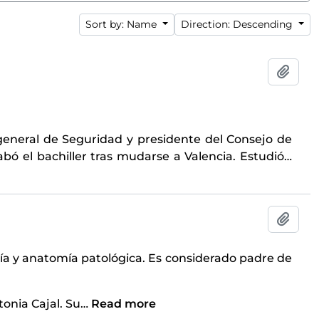
Sort by: Name
Direction: Descending
Add t
 general de Seguridad y presidente del Consejo de
bó el bachiller tras mudarse a Valencia. Estudió
…
Add t
ogía y anatomía patológica. Es considerado padre de
onia Cajal. Su
…
Read more