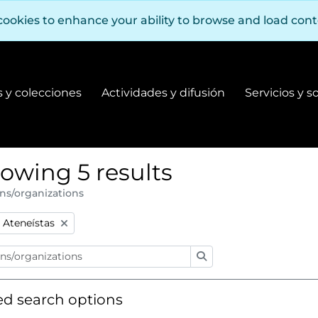
cookies to enhance your ability to browse and load con
 y colecciones
Actividades y difusión
Servicios y s
Fondos y colecciones
Actividades y difusión
owing 5 results
ns/organizations
:
Remove filter:
Ateneístas
Search
d search options