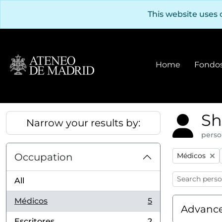
Skip to main content
This website uses 
Home
Fondos
Sh
Narrow your results by:
perso
Remove filter
Occupation
Médicos
All
Médicos
5
, 5 results
Advance
Escritores
2