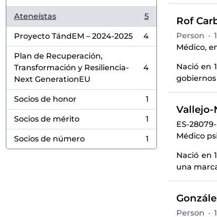
Ateneístas
5
Rof Carb
, 5 results
Person
·
Proyecto TándEM – 2024-2025
4
, 4 results
Médico, en
Plan de Recuperación,
Nació en 1
Transformación y Resiliencia-
4
, 4 results
gobiernos 
Next GenerationEU
Socios de honor
1
, 1 results
Vallejo
Socios de mérito
1
, 1 results
ES-28079
Médico psi
Socios de número
1
, 1 results
Nació en 1
una marcad
González
Person
·