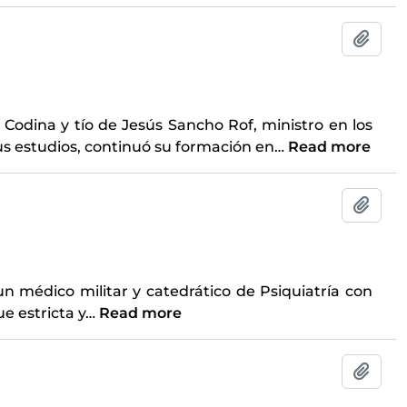
Add t
 Codina y tío de Jesús Sancho Rof, ministro en los
us estudios, continuó su formación en
…
Read more
Add t
un médico militar y catedrático de Psiquiatría con
e estricta y
…
Read more
Add t