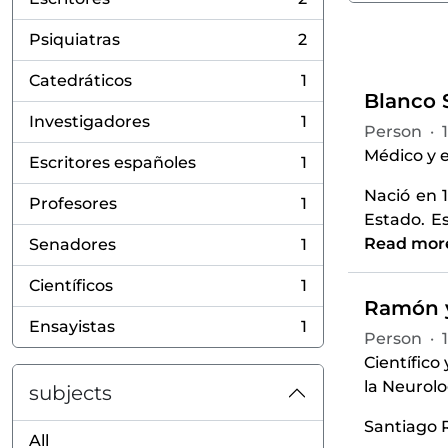
, 2 results
Psiquiatras
2
, 2 results
Catedráticos
1
, 1 results
Blanco S
Investigadores
1
Person
·
, 1 results
Médico y e
Escritores españoles
1
, 1 results
Nació en 
Profesores
1
, 1 results
Estado. E
Read mor
Senadores
1
, 1 results
Científicos
1
, 1 results
Ramón y
Ensayistas
1
, 1 results
Person
·
Científico
la Neurolo
subjects
Santiago R
All