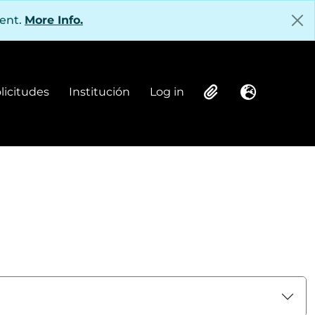
tent.
More Info.
olicitudes
Institución
Log in
Institución
Log in
Clipboard
Language