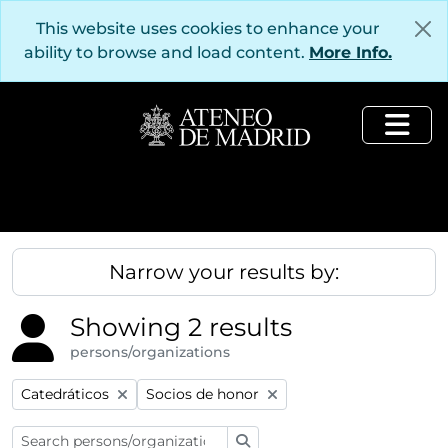
Skip to main content
This website uses cookies to enhance your
ability to browse and load content.
More Info.
Togg
Narrow your results by:
Showing 2 results
persons/organizations
Remove filter:
Remove filter:
Catedráticos
Socios de honor
Search