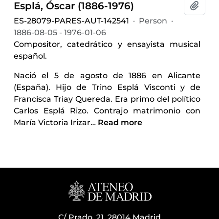
Esplá, Óscar (1886-1976)
Add t
ES-28079-PARES-AUT-142541
·
Person
·
1886-08-05 - 1976-01-06
Compositor, catedrático y ensayista musical
español.
Nació el 5 de agosto de 1886 en Alicante
(España). Hijo de Trino Esplá Visconti y de
Francisca Triay Quereda. Era primo del político
Carlos Esplá Rizo. Contrajo matrimonio con
María Victoria Irizar
…
Read more
C/ Prado, 21. 28014 Madrid