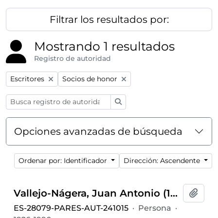
Filtrar los resultados por:
Mostrando 1 resultados
Registro de autoridad
Remove filter:
Remove filter:
Escritores
Socios de honor
Búsqueda
Opciones avanzadas de búsqueda
Ordenar por: Identificador
Dirección: Ascendente
Vallejo-Nágera, Juan Antonio (1926-1990)
Añadi
ES-28079-PARES-AUT-241015
·
Persona
·