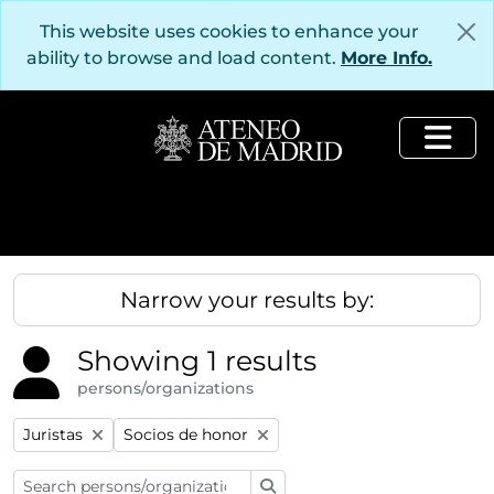
Skip to main content
This website uses cookies to enhance your
ability to browse and load content.
More Info.
Togg
Narrow your results by:
Showing 1 results
persons/organizations
Remove filter:
Remove filter:
Juristas
Socios de honor
Search