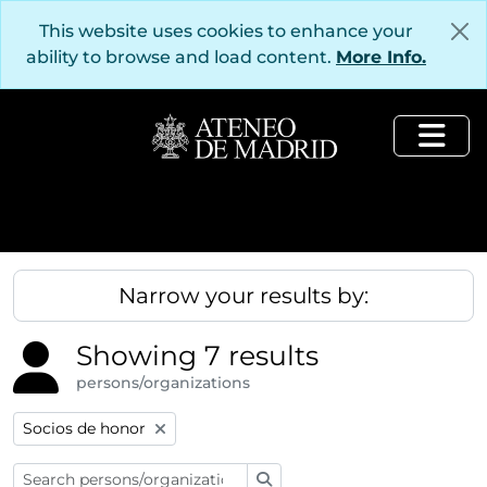
Skip to main content
This website uses cookies to enhance your
ability to browse and load content.
More Info.
Togg
Narrow your results by:
Showing 7 results
persons/organizations
Remove filter:
Socios de honor
Search