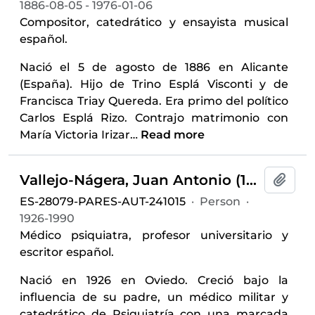
1886-08-05 - 1976-01-06
Compositor, catedrático y ensayista musical
español.
Nació el 5 de agosto de 1886 en Alicante
(España). Hijo de Trino Esplá Visconti y de
Francisca Triay Quereda. Era primo del político
Carlos Esplá Rizo. Contrajo matrimonio con
María Victoria Irizar
…
Read more
Vallejo-Nágera, Juan Antonio (1926-1990)
Add t
ES-28079-PARES-AUT-241015
·
Person
·
1926-1990
Médico psiquiatra, profesor universitario y
escritor español.
Nació en 1926 en Oviedo. Creció bajo la
influencia de su padre, un médico militar y
catedrático de Psiquiatría con una marcada