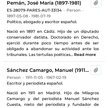
Pemán, José María (1897-1981)
Add t
ES-28079-PARES-AUT-33134
·
Person
·
1897-05-08 - 1981-07-19
Político, abogado y escritor español.
Nació en 1897 en Cádiz. Hijo de un diputado
conservador datista. Doctorado en Derecho,
ejerció durante poco tiempo antes de ser
obligado a abandonar su actividad ante los
tribunales. Las tertulias poéticas
…
Read more
Sánchez Camargo, Manuel (1911-1967)
Add t
Person
·
1911-11-05 - 1967-02-19
Escritor y periodista español.
Nació en 1911 en Madrid. Hijo de Milagros
Camargo y del periodista Manuel Sánchez
Cuesta, nieto del periodista y fundador de