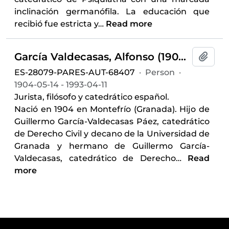
inclinación germanófila. La educación que
recibió fue estricta y
…
Read more
García Valdecasas, Alfonso (1904-1993)
Add t
ES-28079-PARES-AUT-68407
·
Person
·
1904-05-14 - 1993-04-11
Jurista, filósofo y catedrático español.
Nació en 1904 en Montefrío (Granada). Hijo de
Guillermo García-Valdecasas Páez, catedrático
de Derecho Civil y decano de la Universidad de
Granada y hermano de Guillermo García-
Valdecasas, catedrático de Derecho
…
Read
more