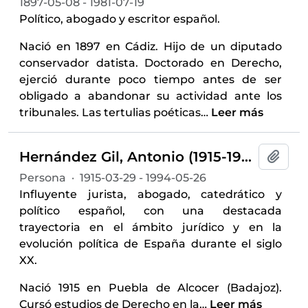
1897-05-08 - 1981-07-19
Político, abogado y escritor español.
Nació en 1897 en Cádiz. Hijo de un diputado
conservador datista. Doctorado en Derecho,
ejerció durante poco tiempo antes de ser
obligado a abandonar su actividad ante los
tribunales. Las tertulias poéticas
…
Leer más
Hernández Gil, Antonio (1915-1994)
Añadi
Persona
·
1915-03-29 - 1994-05-26
Influyente jurista, abogado, catedrático y
político español, con una destacada
trayectoria en el ámbito jurídico y en la
evolución política de España durante el siglo
XX.
Nació 1915 en Puebla de Alcocer (Badajoz).
Cursó estudios de Derecho en la
…
Leer más