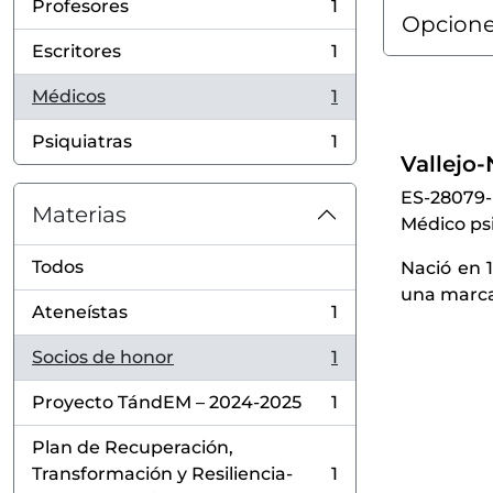
Profesores
1
, 1 resultados
Opcione
Escritores
1
, 1 resultados
Médicos
1
, 1 resultados
Psiquiatras
1
, 1 resultados
Vallejo
ES-28079
Materias
Médico psi
Todos
Nació en 1
una marcad
Ateneístas
1
, 1 resultados
Socios de honor
1
, 1 resultados
Proyecto TándEM – 2024-2025
1
, 1 resultados
Plan de Recuperación,
Transformación y Resiliencia-
1
, 1 resultados