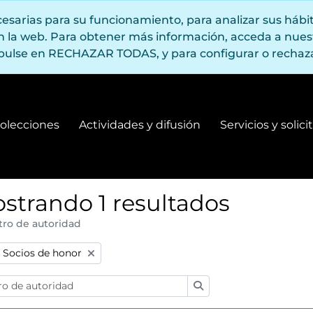
ecesarias para su funcionamiento, para analizar sus háb
en la web. Para obtener más información, acceda a nue
pulse en RECHAZAR TODAS, y para configurar o rechaza
olecciones
Actividades y difusión
Servicios y solic
Fondos y colecciones
Actividades y difusión
strando 1 resultados
tro de autoridad
:
Remove filter:
Socios de honor
Búsqueda