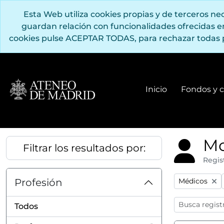
Saltar al contenido principal
Esta Web utiliza cookies propias y de terceros n
guardan relación con funcionalidades ofrecidas 
cookies pulse ACEPTAR TODAS, para rechazar todas 
Inicio
Fondos y c
Mo
Filtrar los resultados por:
Regis
Remove filter
Profesión
Médicos
Todos