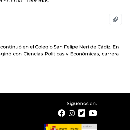
echo en la
…
Leer más
Añadi
 continuó en el Colegio San Felipe Neri de Cádiz. En
inó con Ciencias Políticas y Económicas, carrera
Síguenos en: