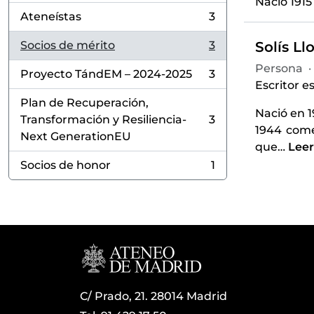
Nació 1915
Ateneístas
3
, 3 resultados
Socios de mérito
3
Solís Ll
, 3 resultados
Persona
·
Proyecto TándEM – 2024-2025
3
, 3 resultados
Escritor e
Plan de Recuperación,
Nació en 1
Transformación y Resiliencia-
3
, 3 resultados
1944 come
Next GenerationEU
que
…
Lee
Socios de honor
1
, 1 resultados
C/ Prado, 21. 28014 Madrid