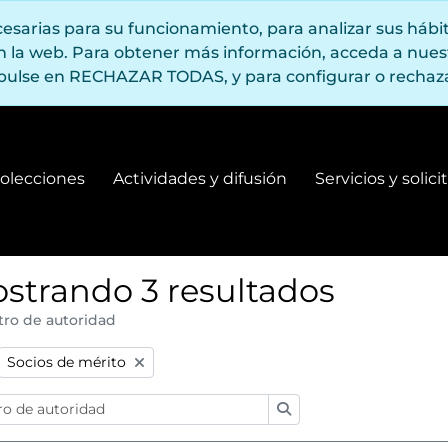
ecesarias para su funcionamiento, para analizar sus háb
en la web. Para obtener más información, acceda a nue
pulse en RECHAZAR TODAS, y para configurar o rechaza
olecciones
Actividades y difusión
Servicios y solic
Fondos y colecciones
Actividades y difusión
strando 3 resultados
tro de autoridad
:
Remove filter:
Socios de mérito
Búsqueda