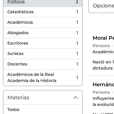
Políticos
3
, 3 resultados
Opcione
Catedráticos
1
, 1 resultados
Académicos
1
, 1 resultados
Abogados
1
, 1 resultados
Moral Pé
Escritores
1
Persona
·
, 1 resultados
Académico,
Juristas
1
, 1 resultados
Nació en 
Docentes
1
, 1 resultados
dictadura 
Académicos de la Real
1
, 1 resultados
Academia de la Historia
Hernánde
Persona
·
Materias
Influyente
la evoluci
Todos