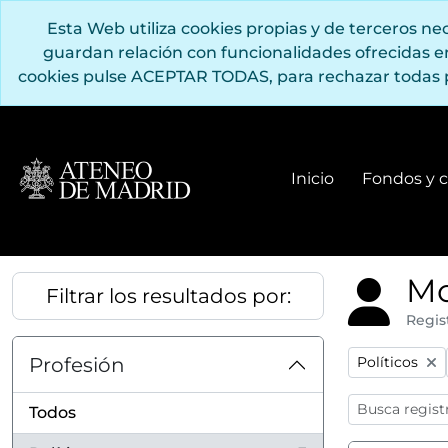
Saltar al contenido principal
Esta Web utiliza cookies propias y de terceros n
guardan relación con funcionalidades ofrecidas 
cookies pulse ACEPTAR TODAS, para rechazar todas 
Inicio
Fondos y c
Mo
Filtrar los resultados por:
Regis
Remove filter
Profesión
Políticos
Todos