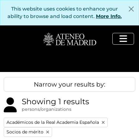
Skip to main content
This website uses cookies to enhance your
ability to browse and load content.
More Info.
Togg
Narrow your results by:
Showing 1 results
persons/organizations
Remove filter:
Académicos de la Real Academia Española
Remove filter:
Socios de mérito