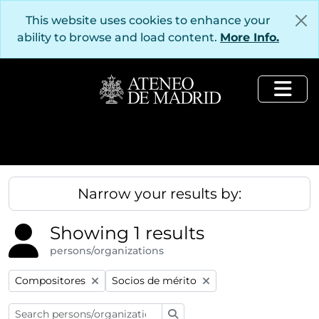
Skip to main content
This website uses cookies to enhance your
ability to browse and load content.
More Info.
Togg
Narrow your results by:
Showing 1 results
persons/organizations
Remove filter:
Remove filter:
Compositores
Socios de mérito
Search