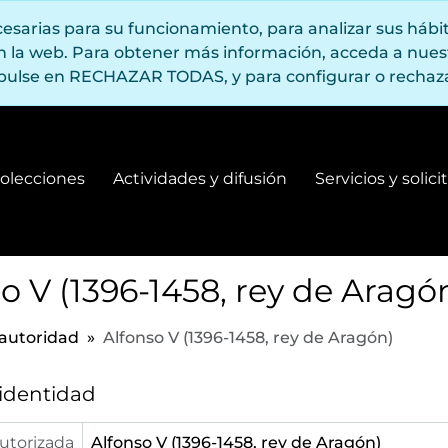
ecesarias para su funcionamiento, para analizar sus háb
en la web. Para obtener más información, acceda a nue
pulse en RECHAZAR TODAS, y para configurar o rechaza
olecciones
Actividades y difusión
Servicios y solic
Fondos y colecciones
Actividades y difusión
o V (1396-1458, rey de Aragó
 autoridad
Alfonso V (1396-1458, rey de Aragón)
 identidad
utorizada
Alfonso V (1396-1458, rey de Aragón)