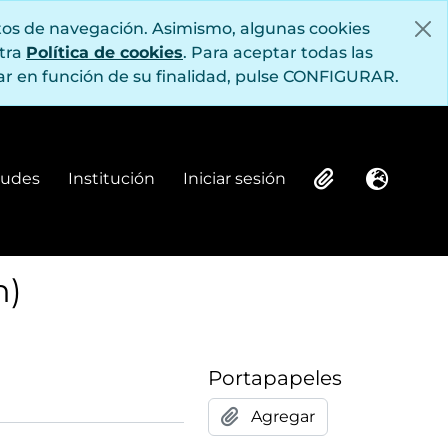
itos de navegación. Asimismo, algunas cookies
stra
Política de cookies
. Para aceptar todas las
r en función de su finalidad, pulse CONFIGURAR.
itudes
Institución
Iniciar sesión
Institución
Iniciar sesión
Clipboard
Idioma
n)
Portapapeles
Agregar