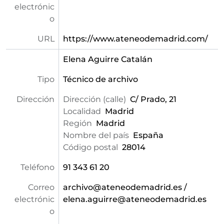
electrónic
o
URL
https://www.ateneodemadrid.com/
Elena Aguirre Catalán
Tipo
Técnico de archivo
Dirección
Dirección (calle)
C/ Prado, 21
Localidad
Madrid
Región
Madrid
Nombre del país
España
Código postal
28014
Teléfono
91 343 61 20
Correo
archivo@ateneodemadrid.es /
electrónic
elena.aguirre@ateneodemadrid.es
o