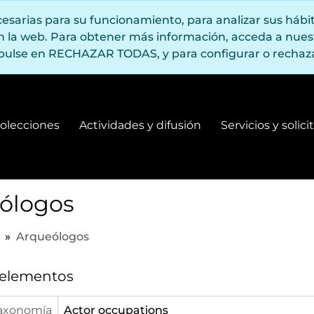
ecesarias para su funcionamiento, para analizar sus háb
en la web. Para obtener más información, acceda a nue
pulse en RECHAZAR TODAS, y para configurar o rechaza
olecciones
Actividades y difusión
Servicios y solic
Fondos y colecciones
Actividades y difusión
ólogos
Arqueólogos
 elementos
axonomía
Actor occupations