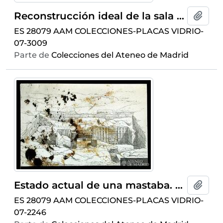
Reconstrucción ideal de la sala hipóstila del templo de Karnak
Añadi
ES 28079 AAM COLECCIONES-PLACAS VIDRIO-
07-3009
Parte de
Colecciones del Ateneo de Madrid
Estado actual de una mastaba. La tumba de Sabon . (Dibujo de ¿Bomgoin?)
Añadi
ES 28079 AAM COLECCIONES-PLACAS VIDRIO-
07-2246