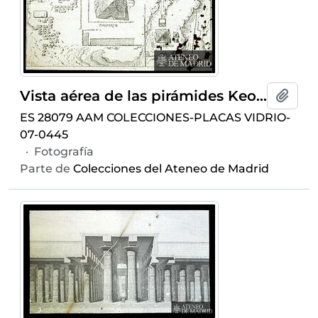
Vista aérea de las pirámides Keops, Kefrén y Micerino,y de La Esfinge
Añadi
ES 28079 AAM COLECCIONES-PLACAS VIDRIO-
07-0445
·
Fotografía
Parte de
Colecciones del Ateneo de Madrid