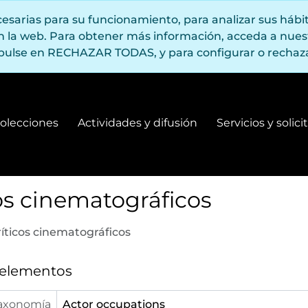
ecesarias para su funcionamiento, para analizar sus háb
en la web. Para obtener más información, acceda a nue
pulse en RECHAZAR TODAS, y para configurar o rechaza
olecciones
Actividades y difusión
Servicios y solic
Fondos y colecciones
Actividades y difusión
os cinematográficos
ríticos cinematográficos
 elementos
axonomía
Actor occupations