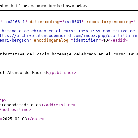
ed with it. The document tree is shown below.
="
iso3166-1
"
dateencoding
="
iso8601
"
repositoryencoding
="
-homenaje-celebrado-en-el-curso-1958-1959-con-motivo-del
ttps://archivo.ateneodemadrid.com/index.php/cuartilla-in
enri-bergson
"
encodinganalog
="
identifier
"
>
40
</eadid
>
nformativa del ciclo homenaje celebrado en el curso 1958
el Ateneo de Madrid
</publisher
>
ne
>
ateneodemadrid.es
</addressline
>
/addressline
>
>
2025-02-03
</date
>