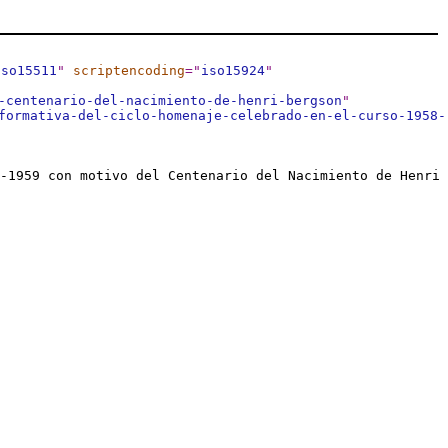
iso15511
"
scriptencoding
="
iso15924
"
-centenario-del-nacimiento-de-henri-bergson
"
formativa-del-ciclo-homenaje-celebrado-en-el-curso-1958-
-1959 con motivo del Centenario del Nacimiento de Henri