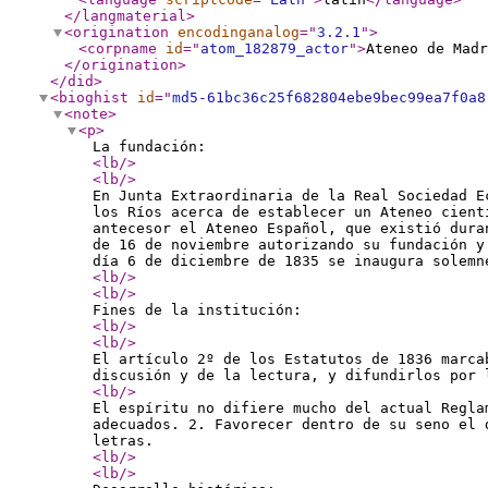
</langmaterial
>
<origination
encodinganalog
="
3.2.1
"
>
<corpname
id
="
atom_182879_actor
"
>
Ateneo de Madr
</origination
>
</did
>
<bioghist
id
="
md5-61bc36c25f682804ebe9bec99ea7f0a8
<note
>
<p
>
La fundación:
<lb
/>
<lb
/>
En Junta Extraordinaria de la Real Sociedad E
los Ríos acerca de establecer un Ateneo cient
antecesor el Ateneo Español, que existió dura
de 16 de noviembre autorizando su fundación y
día 6 de diciembre de 1835 se inaugura solemn
<lb
/>
<lb
/>
Fines de la institución:
<lb
/>
<lb
/>
El artículo 2º de los Estatutos de 1836 marca
discusión y de la lectura, y difundirlos por 
<lb
/>
El espíritu no difiere mucho del actual Regla
adecuados. 2. Favorecer dentro de su seno el 
letras.
<lb
/>
<lb
/>