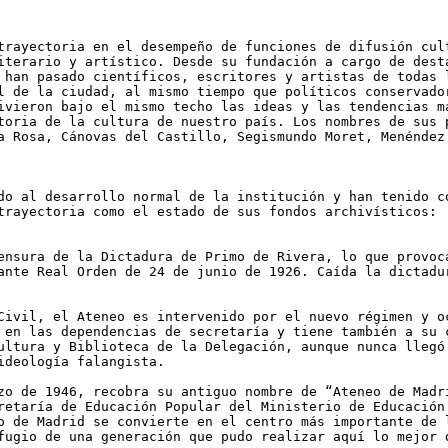
trayectoria en el desempeño de funciones de difusión cul
iterario y artístico. Desde su fundación a cargo de dest
 han pasado científicos, escritores y artistas de todas 
l de la ciudad, al mismo tiempo que políticos conservado
ivieron bajo el mismo techo las ideas y las tendencias m
toria de la cultura de nuestro país. Los nombres de sus 
a Rosa, Cánovas del Castillo, Segismundo Moret, Menéndez
do al desarrollo normal de la institución y han tenido c
trayectoria como el estado de sus fondos archivísticos:
ensura de la Dictadura de Primo de Rivera, lo que provoc
ante Real Orden de 24 de junio de 1926. Caída la dictadu
Civil, el Ateneo es intervenido por el nuevo régimen y o
 en las dependencias de secretaría y tiene también a su 
ultura y Biblioteca de la Delegación, aunque nunca llegó
ideología falangista.
zo de 1946, recobra su antiguo nombre de “Ateneo de Madr
retaría de Educación Popular del Ministerio de Educación
o de Madrid se convierte en el centro más importante de 
fugio de una generación que pudo realizar aquí lo mejor 