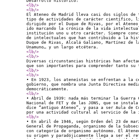
Desarrollo histórico:
<lb
/>
<lb
/>
El Ateneo de Madrid lleva casi dos siglos de 
tipo de actividades de carácter científico, l
dirigido por el Duque de Rivas, por el Ateneo
ido marcando la crónica de la vida intelectua
institución uno u otro carácter. Siempre conv
de intelectuales que han contribuido a la his
Duque de Rivas, Alcalá Galiano, Martínez de l
Unamuno… y un largo etcétera.
<lb
/>
<lb
/>
Diversas circunstancias históricas han afecta
que son importantes para comprender tanto su 
<lb
/>
<lb
/>
• En 1923, los ateneístas se enfrentan a la c
gobierno, que nombra una Junta Directiva medi
democráticamente.
<lb
/>
• Abril de 1939: nada más terminar la Guerra 
Nacional de FET y de las JONS, que se instala
dice “antiguo Ateneo”, y pasa a ser Aula de C
por una actividad cultural al servicio de la 
<lb
/>
• En abril de 1946, según Orden del 23 de mar
General de Propaganda, organismo de la Subsec
con categoría de organismo autónomo. El Atene
su origen y paradójicamente llega a ser el re