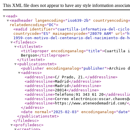
This XML file does not appear to have any style information associat
<ead
>
<eadheader
langencoding
="
iso639-2b
"
countryencoding
relatedencoding
="
DC
"
>
<eadid
identifier
="
cuartilla-informativa-del-ciclo
countrycode
="
ES
"
mainagencycode
="
28079 AAM
"
url
="
h
1959-con-motivo-del-centenario-del-nacimiento-de-h
<filedesc
>
<titlestmt
>
<titleproper
encodinganalog
="
title
"
>
Cuartilla i
Bergson
</titleproper
>
</titlestmt
>
<publicationstmt
>
<publisher
encodinganalog
="
publisher
"
>
Archivo d
<address
>
<addressline
>
C/ Prado, 21.
</addressline
>
<addressline
>
Madrid
</addressline
>
<addressline
>
Madrid
</addressline
>
<addressline
>
28014
</addressline
>
<addressline
>
Teléfono:91 343 61 20
</addressli
<addressline
>
Correo electrónico:oscar.chaves@
<addressline
>
https://www.ateneodemadrid.com/
<
</address
>
<date
normal
="
2025-02-03
"
encodinganalog
="
date
"
</publicationstmt
>
</filedesc
>
<profiledesc
>
<creation
>