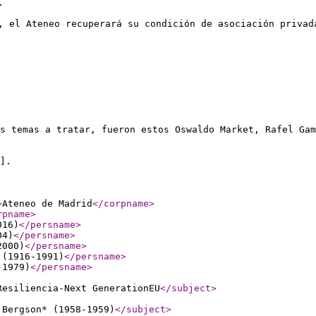
.
, el Ateneo recuperará su condición de asociación privad
s temas a tratar, fueron estos Oswaldo Market, Rafel Ga
].
>
Ateneo de Madrid
</corpname
>
rpname
>
016)
</persname
>
04)
</persname
>
2000)
</persname
>
 (1916-1991)
</persname
>
-1979)
</persname
>
Resiliencia-Next GenerationEU
</subject
>
 Bergson* (1958-1959)
</subject
>