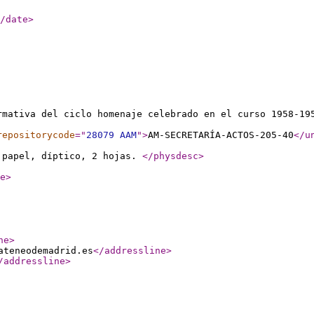
/date
>
rmativa del ciclo homenaje celebrado en el curso 1958-19
repositorycode
="
28079 AAM
"
>
AM-SECRETARÍA-ACTOS-205-40
</u
 papel, díptico, 2 hojas.
</physdesc
>
e
>
ne
>
ateneodemadrid.es
</addressline
>
/addressline
>