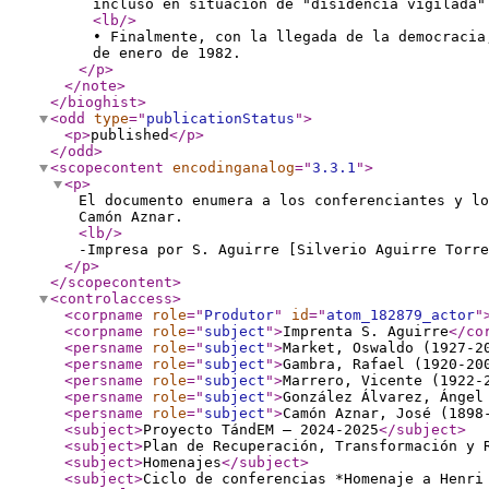
incluso en situación de "disidencia vigilada"
<lb
/>
• Finalmente, con la llegada de la democracia
de enero de 1982.
</p
>
</note
>
</bioghist
>
<odd
type
="
publicationStatus
"
>
<p
>
published
</p
>
</odd
>
<scopecontent
encodinganalog
="
3.3.1
"
>
<p
>
El documento enumera a los conferenciantes y lo
Camón Aznar.
<lb
/>
-Impresa por S. Aguirre [Silverio Aguirre Torre
</p
>
</scopecontent
>
<controlaccess
>
<corpname
role
="
Produtor
"
id
="
atom_182879_actor
"
<corpname
role
="
subject
"
>
Imprenta S. Aguirre
</co
<persname
role
="
subject
"
>
Market, Oswaldo (1927-2
<persname
role
="
subject
"
>
Gambra, Rafael (1920-20
<persname
role
="
subject
"
>
Marrero, Vicente (1922-
<persname
role
="
subject
"
>
González Álvarez, Ángel
<persname
role
="
subject
"
>
Camón Aznar, José (1898
<subject
>
Proyecto TándEM – 2024-2025
</subject
>
<subject
>
Plan de Recuperación, Transformación y 
<subject
>
Homenajes
</subject
>
<subject
>
Ciclo de conferencias *Homenaje a Henri