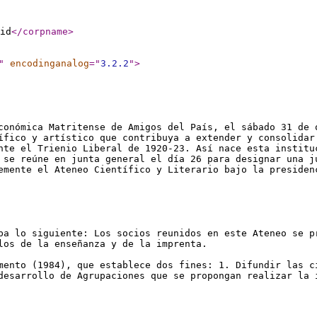
id
</corpname
>
"
encodinganalog
="
3.2.2
"
>
conómica Matritense de Amigos del País, el sábado 31 de 
ífico y artístico que contribuya a extender y consolidar
nte el Trienio Liberal de 1920-23. Así nace esta institu
 se reúne en junta general el día 26 para designar una j
emente el Ateneo Científico y Literario bajo la presiden
ba lo siguiente: Los socios reunidos en este Ateneo se p
los de la enseñanza y de la imprenta.
mento (1984), que establece dos fines: 1. Difundir las c
desarrollo de Agrupaciones que se propongan realizar la 