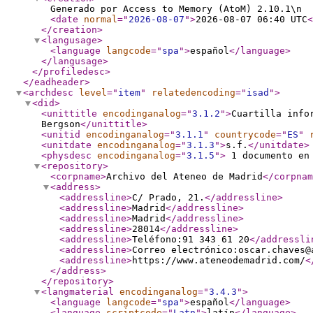
Generado por Access to Memory (AtoM) 2.10.1\n
<date
normal
="
2026-08-07
"
>
2026-08-07 06:40 UTC
<
</creation
>
<langusage
>
<language
langcode
="
spa
"
>
español
</language
>
</langusage
>
</profiledesc
>
</eadheader
>
<archdesc
level
="
item
"
relatedencoding
="
isad
"
>
<did
>
<unittitle
encodinganalog
="
3.1.2
"
>
Cuartilla info
Bergson
</unittitle
>
<unitid
encodinganalog
="
3.1.1
"
countrycode
="
ES
"
<unitdate
encodinganalog
="
3.1.3
"
>
s.f.
</unitdate
>
<physdesc
encodinganalog
="
3.1.5
"
>
1 documento en
<repository
>
<corpname
>
Archivo del Ateneo de Madrid
</corpnam
<address
>
<addressline
>
C/ Prado, 21.
</addressline
>
<addressline
>
Madrid
</addressline
>
<addressline
>
Madrid
</addressline
>
<addressline
>
28014
</addressline
>
<addressline
>
Teléfono:91 343 61 20
</addressli
<addressline
>
Correo electrónico:oscar.chaves@
<addressline
>
https://www.ateneodemadrid.com/
<
</address
>
</repository
>
<langmaterial
encodinganalog
="
3.4.3
"
>
<language
langcode
="
spa
"
>
español
</language
>
<language
scriptcode
="
Latn
"
>
latín
</language
>