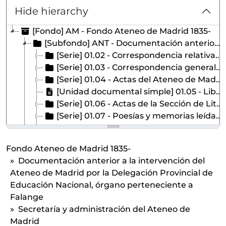
Hide hierarchy
[Fondo] AM - Fondo Ateneo de Madrid 1835-
[Subfondo] ANT - Documentación anterior a la intervención del Ateneo de Madrid por la Delegación Provincial de Educación Nacional, órgano perteneciente a Falange
[Serie] 01.02 - Correspondencia relativa al movimiento de socios (1836-1863)
[Serie] 01.03 - Correspondencia general (1836-1906)
[Serie] 01.04 - Actas del Ateneo de Madrid (1835-1855)
[Unidad documental simple] 01.05 - Libro de cuentas del Ateneo de Madrid (1835-1839)
[Serie] 01.06 - Actas de la Sección de Literatura y Bellas Artes (1837-1848)
[Serie] 01.07 - Poesías y memorias leídas en la Sección de Literatura y Bellas Artes (1837-1847)
[Serie] 01.08 - Actas de la Comisión de Biblioteca (1932-1933)
[Colección] 01.09 - Documentación diversa
Fondo Ateneo de Madrid 1835-
[Subfondo] SECR - Secretaría y administración del Ateneo de Madrid
Documentación anterior a la intervención del
[Subfondo] SOC - Documentación relativa a los socios ateneístas del Ateneo Científico, Literario y Artístico de madrid
Ateneo de Madrid por la Delegación Provincial de
[Serie] LIS - Listas de socios (1836-1939)
Educación Nacional, órgano perteneciente a
[Subserie] 01 - Notas de alta y baja de socios (1838-1840)
Falange
1838 - Notas de alta y baja de socios año 1838
Secretaría y administración del Ateneo de
[Unidad documental simple] 01 - Enero 1838
Madrid
[Unidad documental simple] 02 - Febrero 1838