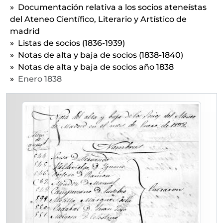
Documentación relativa a los socios ateneístas
[Unidad documental simple] 03 - Marzo 1838
del Ateneo Científico, Literario y Artístico de
[Unidad documental simple] 04 - Abril 1838
madrid
[Unidad documental simple] 05 - Mayo 1838
Listas de socios (1836-1939)
[Unidad documental simple] 06 - Junio 1838
Notas de alta y baja de socios (1838-1840)
[Unidad documental simple] 07 - Julio 1838
Notas de alta y baja de socios año 1838
[Unidad documental simple] 08 - Agosto 1838
Enero 1838
[Unidad documental simple] 09 - Septiembre 1838
[Unidad documental simple] 10 - Octubre 1838
[Unidad documental simple] 11 - Noviembre 1838
[Unidad documental simple] 12 - Diciembre 1838
1839 - Notas de alta y baja de socios año 1839
1840 - Notas de alta y baja de socios año 1840
[Subserie] 02 - Listas de socios impresas (1836-1922)
[Unidad documental simple] 03 - Listado de socios anteriores a 1 de abril de 1939
[Serie] CORRESP - Correspondencia de la Secretaría del Ateneo de Madrid
[Primera división de fondo] ADMINISTRACIÓN - Gestión administrativa del Ateneo de Madrid
[Subfondo] BIBLIOTECA - Biblioteca
[Subfondo] PUBLICACIONES - Documentación relativa a las publicaciones del Ateneo de Madrid