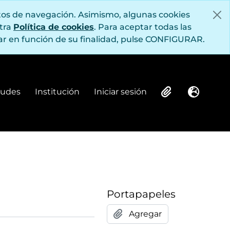
itos de navegación. Asimismo, algunas cookies
stra
Política de cookies
. Para aceptar todas las
r en función de su finalidad, pulse CONFIGURAR.
itudes
Institución
Iniciar sesión
Institución
Iniciar sesión
Clipboard
Idioma
Portapapeles
Agregar