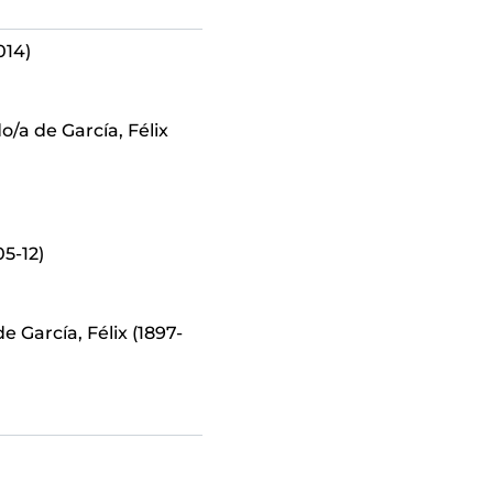
014)
o/a de García, Félix
05-12)
e García, Félix (1897-