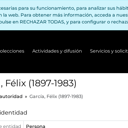
ecesarias para su funcionamiento, para analizar sus háb
en la web. Para obtener más información, acceda a nue
pulse en RECHAZAR TODAS, y para configurar o rechaza
olecciones
Actividades y difusión
Servicios y solic
Fondos y colecciones
Actividades y difusión
, Félix (1897-1983)
 autoridad
García, Félix (1897-1983)
 identidad
e entidad
Persona