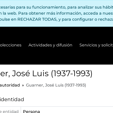
ecesarias para su funcionamiento, para analizar sus háb
en la web. Para obtener más información, acceda a nue
pulse en RECHAZAR TODAS, y para configurar o rechaza
olecciones
Actividades y difusión
Servicios y solic
Fondos y colecciones
Actividades y difusión
r, José Luis (1937-1993)
 autoridad
Guarner, José Luis (1937-1993)
 identidad
e entidad
Persona