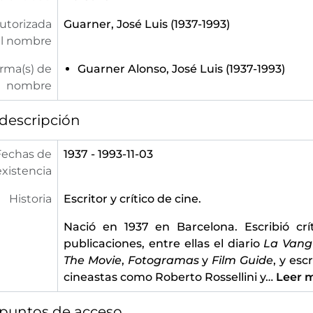
utorizada
Guarner, José Luis (1937-1993)
l nombre
orma(s) de
Guarner Alonso, José Luis (1937-1993)
nombre
descripción
Fechas de
1937 - 1993-11-03
existencia
Historia
Escritor y crítico de cine.
Nació en 1937 en Barcelona. Escribió cr
publicaciones, entre ellas el diario
La Vang
The Movie
,
Fotogramas
y
Film Guide
, y esc
cineastas como Roberto Rossellini y
…
Leer 
 puntos de acceso