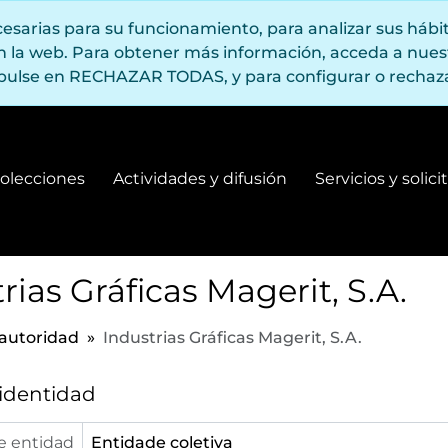
ecesarias para su funcionamiento, para analizar sus háb
en la web. Para obtener más información, acceda a nue
pulse en RECHAZAR TODAS, y para configurar o rechaza
olecciones
Actividades y difusión
Servicios y solic
Fondos y colecciones
Actividades y difusión
rias Gráficas Magerit, S.A.
 autoridad
Industrias Gráficas Magerit, S.A.
 identidad
e entidad
Entidade coletiva