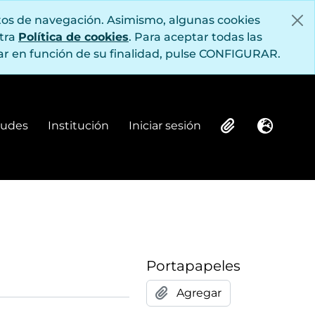
itos de navegación. Asimismo, algunas cookies
stra
Política de cookies
. Para aceptar todas las
r en función de su finalidad, pulse CONFIGURAR.
itudes
Institución
Iniciar sesión
Institución
Iniciar sesión
Clipboard
Idioma
Portapapeles
Agregar