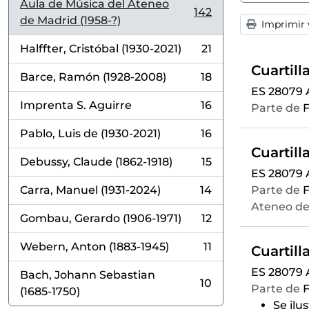
Aula de Música del Ateneo
142
, 142 resultados
de Madrid (1958-?)
Imprimir v
Halffter, Cristóbal (1930-2021)
21
, 21 resultados
Barce, Ramón (1928-2008)
18
, 18 resultados
ES 28079
Imprenta S. Aguirre
16
Parte de
F
, 16 resultados
Pablo, Luis de (1930-2021)
16
, 16 resultados
Debussy, Claude (1862-1918)
15
, 15 resultados
ES 28079
Carra, Manuel (1931-2024)
14
Parte de
F
, 14 resultados
Ateneo de
Gombau, Gerardo (1906-1971)
12
, 12 resultados
Webern, Anton (1883-1945)
11
, 11 resultados
ES 28079
Bach, Johann Sebastian
10
Parte de
F
, 10 resultados
(1685-1750)
Se ilu