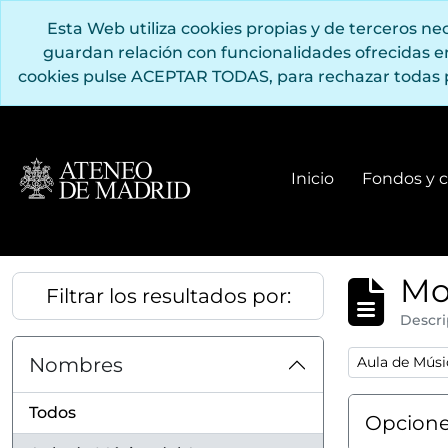
Saltar al contenido principal
Esta Web utiliza cookies propias y de terceros n
guardan relación con funcionalidades ofrecidas 
cookies pulse ACEPTAR TODAS, para rechazar todas 
Inicio
Fondos y c
Mo
Filtrar los resultados por:
Descri
Remove filter
Nombres
Aula de Músi
Todos
Opcione