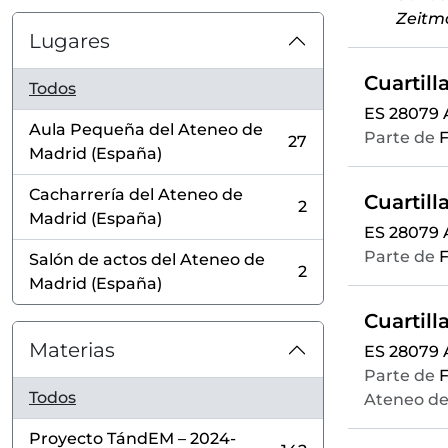
Zeitm
Lugares
Todos
ES 28079
Aula Pequeña del Ateneo de
Parte de
F
27
, 27 resultados
Madrid (España)
Cacharrería del Ateneo de
2
, 2 resultados
Madrid (España)
ES 28079
Parte de
F
Salón de actos del Ateneo de
2
, 2 resultados
Madrid (España)
Materias
ES 28079
Parte de
F
Todos
Ateneo de
Proyecto TándEM – 2024-