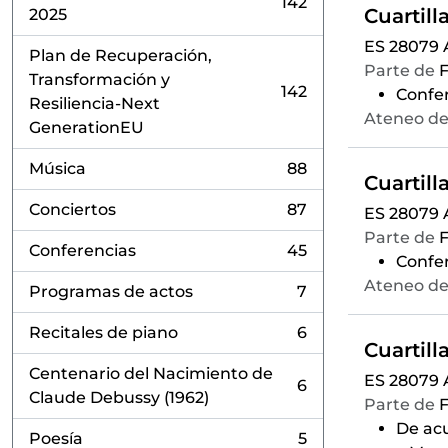
142
, 142 resultados
2025
ES 28079
Plan de Recuperación,
Parte de
F
Transformación y
142
Confer
, 142 resultados
Resiliencia-Next
Ateneo de
GenerationEU
Música
88
, 88 resultados
Conciertos
87
ES 28079
, 87 resultados
Parte de
F
Conferencias
45
, 45 resultados
Confer
Ateneo de
Programas de actos
7
, 7 resultados
Recitales de piano
6
, 6 resultados
Centenario del Nacimiento de
ES 28079
6
, 6 resultados
Claude Debussy (1962)
Parte de
F
De acu
Poesía
5