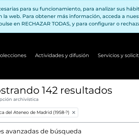
ecesarias para su funcionamiento, para analizar sus háb
en la web. Para obtener más información, acceda a nue
pulse en RECHAZAR TODAS, y para configurar o rechaza
olecciones
Actividades y difusión
Servicios y solic
Fondos y colecciones
Actividades y difusión
strando 142 resultados
pción archivística
:
ca del Ateneo de Madrid (1958-?)
s avanzadas de búsqueda