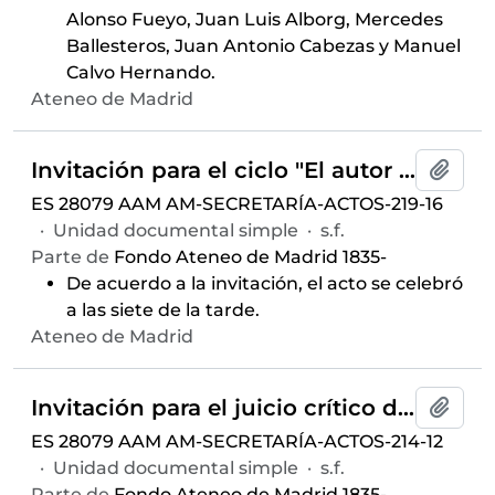
Alonso Fueyo, Juan Luis Alborg, Mercedes
Ballesteros, Juan Antonio Cabezas y Manuel
Calvo Hernando.
Ateneo de Madrid
Invitación para el ciclo "El autor enjuicia su obra" ofrecido por Alejandro Núñez Alonso, celebrado el 16 de diciembre de 1964 en el Salón de Actos del Ateneo de Madrid
Añadi
ES 28079 AAM AM-SECRETARÍA-ACTOS-219-16
·
Unidad documental simple
·
s.f.
Parte de
Fondo Ateneo de Madrid 1835-
De acuerdo a la invitación, el acto se celebró
a las siete de la tarde.
Ateneo de Madrid
Invitación para el juicio crítico del libro
C
Añadi
ES 28079 AAM AM-SECRETARÍA-ACTOS-214-12
·
Unidad documental simple
·
s.f.
Parte de
Fondo Ateneo de Madrid 1835-