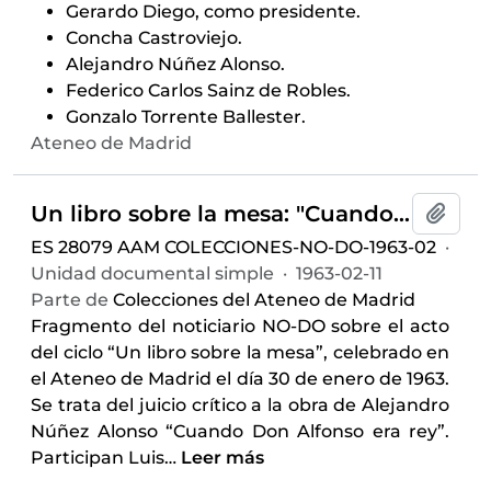
Gerardo Diego, como presidente.
Concha Castroviejo.
Alejandro Núñez Alonso.
Federico Carlos Sainz de Robles.
Gonzalo Torrente Ballester.
Ateneo de Madrid
Un libro sobre la mesa: "Cuando Don Alfonso era rey", de Alejandro Núñez Alonso
Añadi
ES 28079 AAM COLECCIONES-NO-DO-1963-02
·
Unidad documental simple
·
1963-02-11
Parte de
Colecciones del Ateneo de Madrid
Fragmento del noticiario NO-DO sobre el acto
del ciclo “Un libro sobre la mesa”, celebrado en
el Ateneo de Madrid el día 30 de enero de 1963.
Se trata del juicio crítico a la obra de Alejandro
Núñez Alonso “Cuando Don Alfonso era rey”.
Participan Luis
…
Leer más