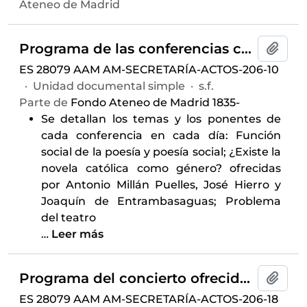
Ateneo de Madrid
Programa de las conferencias celebradas entre 13 de enero y el 27 de abril de 1960 en el Aula Pequeña y auspiciado por el Aula de Literatura del Ateneo de Madrid
Añadi
ES 28079 AAM AM-SECRETARÍA-ACTOS-206-10
·
Unidad documental simple
·
s.f.
Parte de
Fondo Ateneo de Madrid 1835-
Se detallan los temas y los ponentes de
cada conferencia en cada día: Función
social de la poesía y poesía social; ¿Existe la
novela católica como género? ofrecidas
por Antonio Millán Puelles, José Hierro y
Joaquín de Entrambasaguas; Problema
del teatro
…
Leer más
Programa del concierto ofrecido por la Orquesta Sinfónica de Madrid, celebrado el 4 de febrero de 1960 y auspiciado por el Aula de Música del Ateneo de Madrid
Añadi
ES 28079 AAM AM-SECRETARÍA-ACTOS-206-18