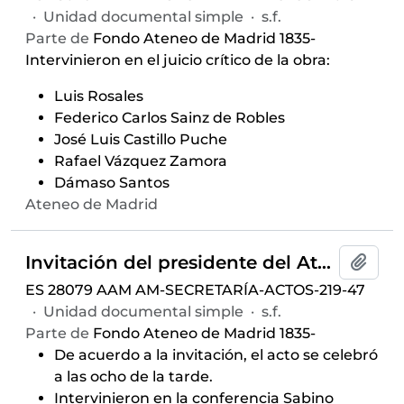
·
Unidad documental simple
·
s.f.
Parte de
Fondo Ateneo de Madrid 1835-
Intervinieron en el juicio crítico de la obra:
Luis Rosales
Federico Carlos Sainz de Robles
José Luis Castillo Puche
Rafael Vázquez Zamora
Dámaso Santos
Ateneo de Madrid
Invitación del presidente del Ateneo de Madrid para el juicio crítico del libro "Gloria en subasta" ofrecido por Alejandro Núñez Alonso dentro del ciclo de conferencias
Añadi
ES 28079 AAM AM-SECRETARÍA-ACTOS-219-47
·
Unidad documental simple
·
s.f.
Parte de
Fondo Ateneo de Madrid 1835-
De acuerdo a la invitación, el acto se celebró
a las ocho de la tarde.
Intervinieron en la conferencia Sabino