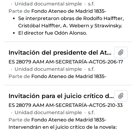
·
Unidad documental simple
·
s.f.
Parte de
Fondo Ateneo de Madrid 1835-
Se interpretaron obras de Rodolfo Halffter,
Cristóbal Halffter, A. Webern y Strawinsky.
El director fue Odón Alonso.
Invitación del presidente del Ateneo de Madrid para la conferencia "¿Existe la novela católica como género?" ofrecida por Alejandro Nuñez Alonso, celebrada el 3 de febrero de 1960 y auspiciada por el Aula de Literatura del Ateneo de Madrid
Añadi
ES 28079 AAM AM-SECRETARÍA-ACTOS-206-17
·
Unidad documental simple
·
s.f.
Parte de
Fondo Ateneo de Madrid 1835-
Invitación para el juicio crítico de la novela
Añadi
ES 28079 AAM AM-SECRETARÍA-ACTOS-210-33
·
Unidad documental simple
·
s.f.
Parte de
Fondo Ateneo de Madrid 1835-
Intervendrán en el juicio crítico de la novela: