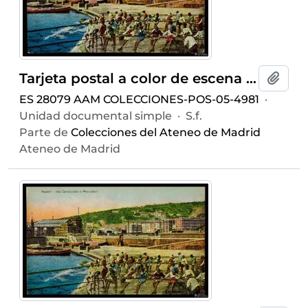
Tarjeta postal a color de escena costumbrista de pescadores en la Via Caracciolo de Nápoles editada por Ditta R. Zedda di Vincenzo Carcavallo & C. en la misma ciudad
Añadi
ES 28079 AAM COLECCIONES-POS-05-4981
·
Unidad documental simple
·
S.f.
Parte de
Colecciones del Ateneo de Madrid
Ateneo de Madrid