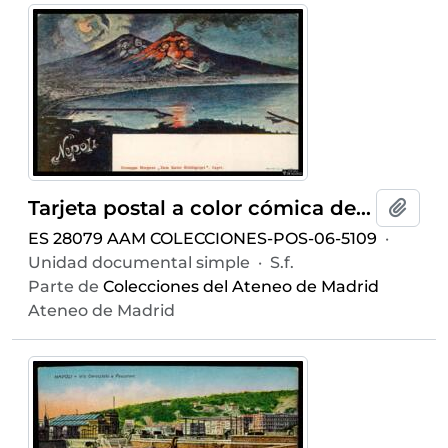
Tarjeta postal a color cómica de vista panorámica del Monte Vesuvio retratado como caricatura editada para Giuseppe Morgano, propietario del local “Zum Kater Hiddigeigei”, en Capri, por Richter & Co. Napoli
Añadi
ES 28079 AAM COLECCIONES-POS-06-5109
·
Unidad documental simple
·
S.f.
Parte de
Colecciones del Ateneo de Madrid
Ateneo de Madrid