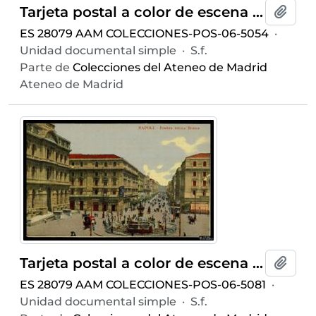
Tarjeta postal a color de escena costumbrista de pescadores en la Via Caracciolo de Nápoles editada por Ditta R. Zedda di Vincenzo Carcavallo en la misma ciudad
Añadi
ES 28079 AAM COLECCIONES-POS-06-5054
·
Unidad documental simple
·
S.f.
Parte de
Colecciones del Ateneo de Madrid
Ateneo de Madrid
Tarjeta postal a color de escena costumbrista en la Piazza della Borsa de Nápoles
Añadi
ES 28079 AAM COLECCIONES-POS-06-5081
·
Unidad documental simple
·
S.f.