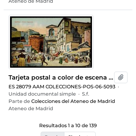
Ateneo de Madrid
Tarjeta postal a color de escena costumbrista urbana junto a la Puerta Capuana de Nápoles editada por Ditta R. Zedda di Vincenzo Carcavallo & C. en la misma ciudad
Añadi
ES 28079 AAM COLECCIONES-POS-06-5093
·
Unidad documental simple
·
S.f.
Parte de
Colecciones del Ateneo de Madrid
Ateneo de Madrid
Resultados 1 a 10 de 139