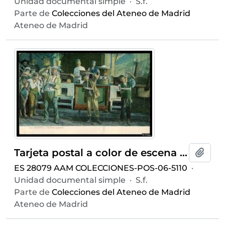
Unidad documental simple
·
S.f.
Parte de
Colecciones del Ateneo de Madrid
Ateneo de Madrid
Tarjeta postal a color de escena costumbrista urbana de italianos comiendo spaghetti en un puesto de comida callejera de Nápoles
Añadi
ES 28079 AAM COLECCIONES-POS-06-5110
·
Unidad documental simple
·
S.f.
Parte de
Colecciones del Ateneo de Madrid
Ateneo de Madrid