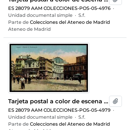
ES 28079 AAM COLECCIONES-POS-05-4976
·
Unidad documental simple
·
S.f.
Parte de
Colecciones del Ateneo de Madrid
Ateneo de Madrid
Tarjeta postal a color de escena costumbrista urbana en la Piazza San Ferdinando en Nápoles editada por Ditta R. Zedda di Vincenzo Carcavallo & C. en la misma ciudad
Añadi
ES 28079 AAM COLECCIONES-POS-05-4979
·
Unidad documental simple
·
S.f.
Parte de
Colecciones del Ateneo de Madrid