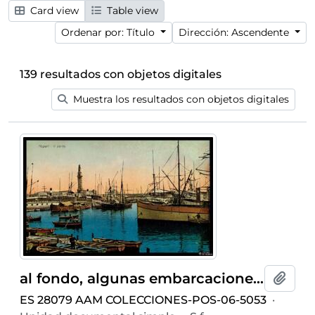
Card view
Table view
Ordenar por: Título
Dirección: Ascendente
139 resultados con objetos digitales
Muestra los resultados con objetos digitales
al fondo, algunas embarcaciones a vapor editada por Ditta R. Zedda di Vincenzo Carcavallo en la misma ciudad
Añadi
ES 28079 AAM COLECCIONES-POS-06-5053
·