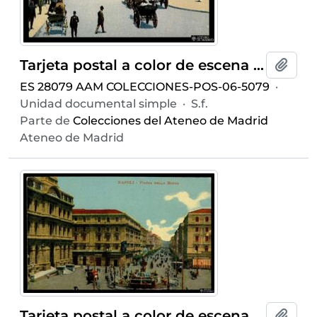
Tarjeta postal a color de escena costumbrista urbana en la esquina de la Via Roma con la Via Toledo de Nápoles editada por C. Cotini en la misma ciudad
Añadi
ES 28079 AAM COLECCIONES-POS-06-5079
·
Unidad documental simple
·
S.f.
Parte de
Colecciones del Ateneo de Madrid
Ateneo de Madrid
Tarjeta postal a color de escena costumbrista urbana en la Piazza della Borsa de Nápoles
Añadi