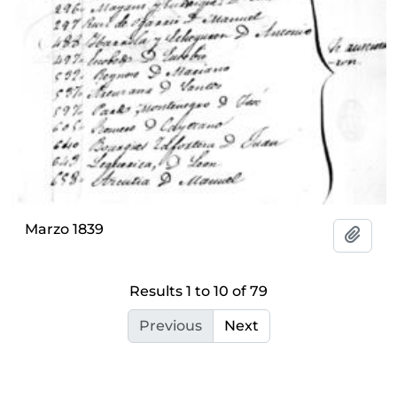
Marzo 1839
Add t
Results 1 to 10 of 79
Previous
Next