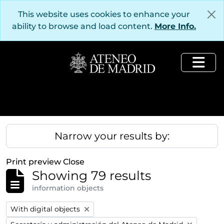
Skip to main content
This website uses cookies to enhance your
ability to browse and load content.
More Info.
Togg
Narrow your results by:
Print preview
Close
Showing 79 results
information objects
Remove filter:
With digital objects