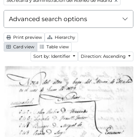
Remove filter:
Secretaría y administración del Ateneo de Madrid
Advanced search options
Print preview
Hierarchy
Card view
Table view
Sort by: Identifier
Direction: Ascending