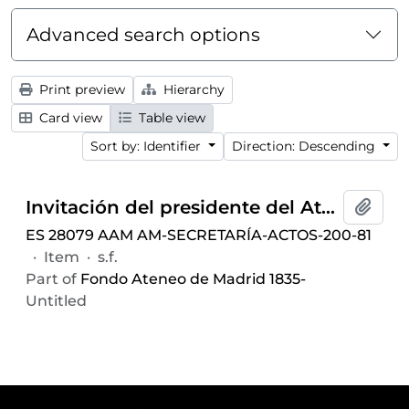
Advanced search options
Print preview
Hierarchy
Card view
Table view
Sort by: Identifier
Direction: Descending
Invitación del presidente del Ateneo de Madrid para la conferencia "Alexis Carrel, ese desconocido" ofrecida por Eduardo Adsuara, celebrada el 18 de junio de 1954
Add t
ES 28079 AAM AM-SECRETARÍA-ACTOS-200-81
·
Item
·
s.f.
Part of
Fondo Ateneo de Madrid 1835-
Untitled