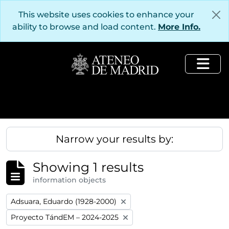
Skip to main content
This website uses cookies to enhance your
ability to browse and load content.
More Info.
Togg
Narrow your results by:
Showing 1 results
information objects
Remove filter:
Adsuara, Eduardo (1928-2000)
Remove filter:
Proyecto TándEM – 2024-2025