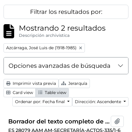
Filtrar los resultados por:
Mostrando 2 resultados
Descripción archivística
Remove filter:
Azcárraga, José Luis de (1918-1985)
Opciones avanzadas de búsqueda
Imprimir vista previa
Jerarquía
Card view
Table view
Ordenar por: Fecha final
Dirección: Ascendente
Borrador del texto completo de la conferencia “¿Hay una poltrona vacante en Nuevas Hébridas?” ofrecida por José Luis de Azcárraga, celebrado el 9 de marzo de 1965 en el Ateneo de Madrid
Añadi
ES 28079 AAM AM-SECRETARÍA-ACTOS-335/1-6