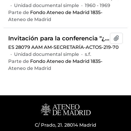
·
Unidad documental simple
·
1960 - 1969
Parte de
Fondo Ateneo de Madrid 1835-
Ateneo de Madrid
Invitación para la conferencia "¿Hay una poltrona vacante en Nuevas Hébridas?" ofrecida por José Luis de Azcárraga, celebrada el 9 de marzo de 1965 en el Salón de Actos del Ateneo de Madrid
Añadi
ES 28079 AAM AM-SECRETARÍA-ACTOS-219-70
·
Unidad documental simple
·
s.f.
Parte de
Fondo Ateneo de Madrid 1835-
Ateneo de Madrid
C/ Prado, 21. 28014 Madrid