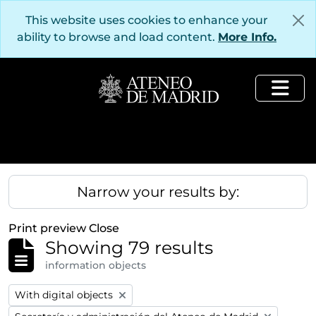
Skip to main content
This website uses cookies to enhance your
ability to browse and load content.
More Info.
Togg
Narrow your results by:
Print preview
Close
Showing 79 results
information objects
Remove filter:
With digital objects