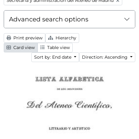
Remove filter:
Secretaría y administración del Ateneo de Madrid
Advanced search options
Print preview
Hierarchy
Card view
Table view
Sort by: End date
Direction: Ascending