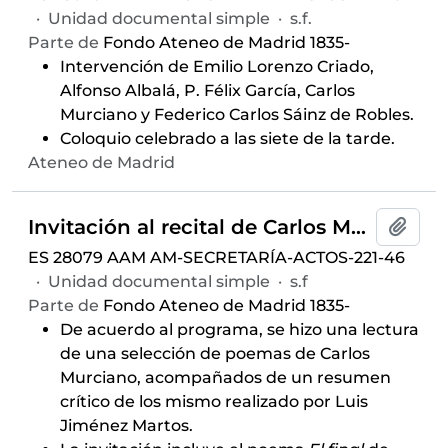
·
Unidad documental simple
·
s.f.
Parte de
Fondo Ateneo de Madrid 1835-
Intervención de Emilio Lorenzo Criado,
Alfonso Albalá, P. Félix García, Carlos
Murciano y Federico Carlos Sáinz de Robles.
Coloquio celebrado a las siete de la tarde.
Ateneo de Madrid
Invitación al recital de Carlos Murciano, celebrado el 12 de mayo de 1966 y auspiciado por el Aula de Poesía
Añadi
ES 28079 AAM AM-SECRETARÍA-ACTOS-221-46
·
Unidad documental simple
·
s.f
Parte de
Fondo Ateneo de Madrid 1835-
De acuerdo al programa, se hizo una lectura
de una selección de poemas de Carlos
Murciano, acompañados de un resumen
crítico de los mismo realizado por Luis
Jiménez Martos.