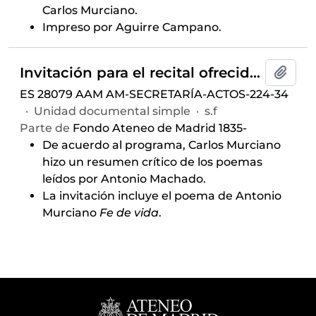
Carlos Murciano.
Impreso por Aguirre Campano.
Invitación para el recital ofrecido por Antonio Murciano, celebrado el 15 de diciembre de 1966 y auspiciado por el Aula de Poesía
Añadi
ES 28079 AAM AM-SECRETARÍA-ACTOS-224-34
·
Unidad documental simple
·
s.f
Parte de
Fondo Ateneo de Madrid 1835-
De acuerdo al programa, Carlos Murciano
hizo un resumen crítico de los poemas
leídos por Antonio Machado.
La invitación incluye el poema de Antonio
Murciano
Fe de vida
.