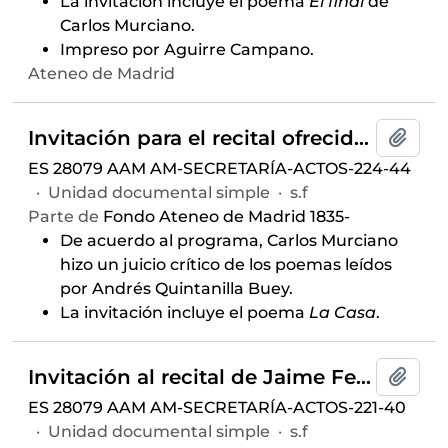
La invitación incluye el poema
El final
de
Carlos Murciano.
Impreso por Aguirre Campano.
Ateneo de Madrid
Invitación para el recital ofrecido por Andrés Quintanilla Buey, celebrado el 7 de abril de 1967 y auspiciado por el Aula de Poesía
Añadi
ES 28079 AAM AM-SECRETARÍA-ACTOS-224-44
·
Unidad documental simple
·
s.f
Parte de
Fondo Ateneo de Madrid 1835-
De acuerdo al programa, Carlos Murciano
hizo un juicio crítico de los poemas leídos
por Andrés Quintanilla Buey.
La invitación incluye el poema
La Casa
.
Invitación al recital de Jaime Ferrán, celebrado el 24 de marzo de 1966 y auspiciado por el Aula de Poesía
Añadi
ES 28079 AAM AM-SECRETARÍA-ACTOS-221-40
·
Unidad documental simple
·
s.f