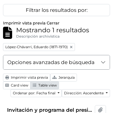
Filtrar los resultados por:
Imprimir vista previa
Cerrar
Mostrando 1 resultados
Descripción archivística
Remove filter:
López-Chávarri, Eduardo (1871-1970)
Opciones avanzadas de búsqueda
Imprimir vista previa
Jerarquía
Card view
Table view
Ordenar por: Fecha final
Dirección: Ascendente
Invitación y programa del presidente del Ateneo de Madrid al conferencia-concierto dentro del ciclo
Añadi