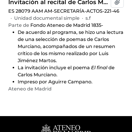
Invitación al recital de Carlos Murciano, celebrado el 12 de mayo de 1966 y auspiciado por el Aula de Poesía
Añadi
ES 28079 AAM AM-SECRETARÍA-ACTOS-221-46
·
Unidad documental simple
·
s.f
Parte de
Fondo Ateneo de Madrid 1835-
De acuerdo al programa, se hizo una lectura
de una selección de poemas de Carlos
Murciano, acompañados de un resumen
crítico de los mismo realizado por Luis
Jiménez Martos.
La invitación incluye el poema
El final
de
Carlos Murciano.
Impreso por Aguirre Campano.
Ateneo de Madrid