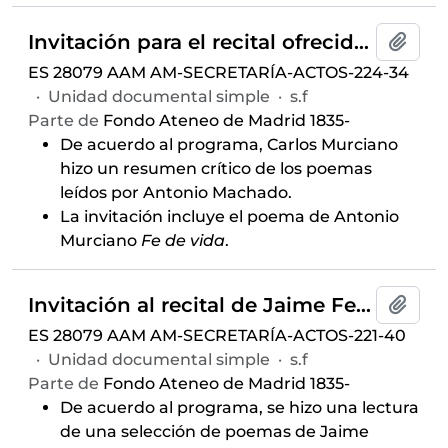
Invitación para el recital ofrecido por Antonio Murciano, celebrado el 15 de diciembre de 1966 y auspiciado por el Aula de Poesía
Añadi
ES 28079 AAM AM-SECRETARÍA-ACTOS-224-34
·
Unidad documental simple
·
s.f
Parte de
Fondo Ateneo de Madrid 1835-
De acuerdo al programa, Carlos Murciano
hizo un resumen crítico de los poemas
leídos por Antonio Machado.
La invitación incluye el poema de Antonio
Murciano
Fe de vida
.
Invitación al recital de Jaime Ferrán, celebrado el 24 de marzo de 1966 y auspiciado por el Aula de Poesía
Añadi
ES 28079 AAM AM-SECRETARÍA-ACTOS-221-40
·
Unidad documental simple
·
s.f
Parte de
Fondo Ateneo de Madrid 1835-
De acuerdo al programa, se hizo una lectura
de una selección de poemas de Jaime