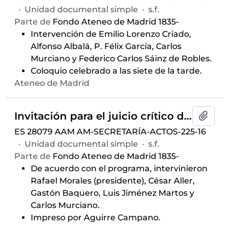
·
Unidad documental simple
·
s.f.
Parte de
Fondo Ateneo de Madrid 1835-
Intervención de Emilio Lorenzo Criado,
Alfonso Albalá, P. Félix García, Carlos
Murciano y Federico Carlos Sáinz de Robles.
Coloquio celebrado a las siete de la tarde.
Ateneo de Madrid
Invitación para el juicio crítico del libro de
Añadi
ES 28079 AAM AM-SECRETARÍA-ACTOS-225-16
·
Unidad documental simple
·
s.f.
Parte de
Fondo Ateneo de Madrid 1835-
De acuerdo con el programa, intervinieron
Rafael Morales (presidente), César Aller,
Gastón Baquero, Luis Jiménez Martos y
Carlos Murciano.
Impreso por Aguirre Campano.