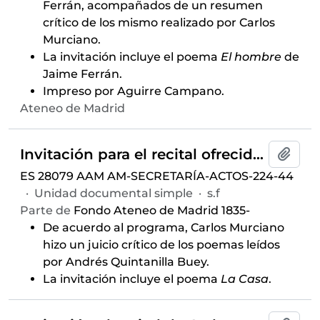
Ferrán, acompañados de un resumen
crítico de los mismo realizado por Carlos
Murciano.
La invitación incluye el poema
El hombre
de
Jaime Ferrán.
Impreso por Aguirre Campano.
Ateneo de Madrid
Invitación para el recital ofrecido por Andrés Quintanilla Buey, celebrado el 7 de abril de 1967 y auspiciado por el Aula de Poesía
Añadi
ES 28079 AAM AM-SECRETARÍA-ACTOS-224-44
·
Unidad documental simple
·
s.f
Parte de
Fondo Ateneo de Madrid 1835-
De acuerdo al programa, Carlos Murciano
hizo un juicio crítico de los poemas leídos
por Andrés Quintanilla Buey.
La invitación incluye el poema
La Casa
.