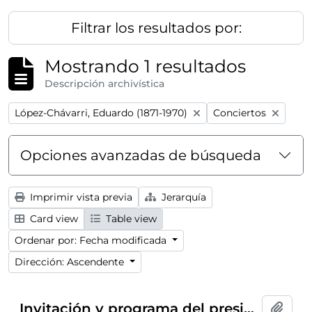
Filtrar los resultados por:
Mostrando 1 resultados
Descripción archivística
Remove filter:
Remove filter:
López-Chávarri, Eduardo (1871-1970)
Conciertos
Opciones avanzadas de búsqueda
Imprimir vista previa
Jerarquía
Card view
Table view
Ordenar por: Fecha modificada
Dirección: Ascendente
Invitación y programa del presidente del Ateneo de Madrid al conferencia-concierto dentro del ciclo
Añadi