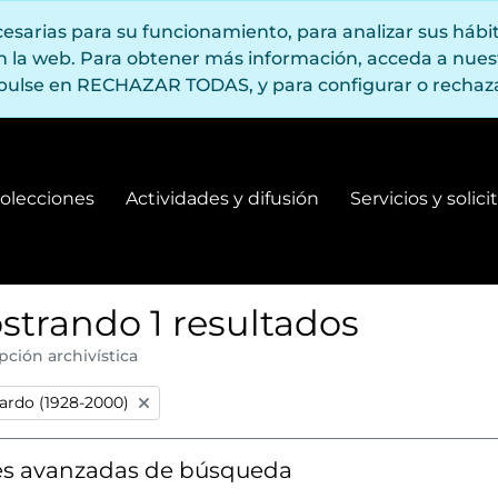
ecesarias para su funcionamiento, para analizar sus háb
en la web. Para obtener más información, acceda a nue
pulse en RECHAZAR TODAS, y para configurar o rechaza
olecciones
Actividades y difusión
Servicios y solic
Fondos y colecciones
Actividades y difusión
strando 1 resultados
pción archivística
:
ardo (1928-2000)
s avanzadas de búsqueda