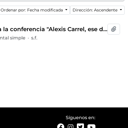
Ordenar por: Fecha modificada
Dirección: Ascendente
Invitación del presidente del Ateneo de Madrid para la conferencia "Alexis Carrel, ese desconocido" ofrecida por Eduardo Adsuara, celebrada el 18 de junio de 1954
Añadi
tal simple
·
s.f.
Síguenos en: