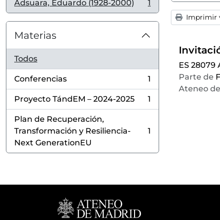
Adsuara, Eduardo (1928-2000)
1
, 1 resultados
Imprimir v
Materias
Todos
ES 28079
Parte de
F
Conferencias
1
, 1 resultados
Ateneo de
Proyecto TándEM – 2024-2025
1
, 1 resultados
Plan de Recuperación,
Transformación y Resiliencia-
1
, 1 resultados
Next GenerationEU