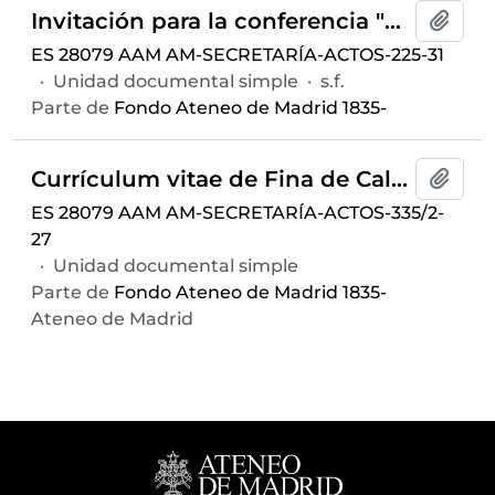
Invitación para la conferencia "De la cuadratura de un círculo: el amor" ofrecida por Fina de Calderon, celebrada el 17 de febrero de 1967 en el Salón de Actos
Añadi
ES 28079 AAM AM-SECRETARÍA-ACTOS-225-31
·
Unidad documental simple
·
s.f.
Parte de
Fondo Ateneo de Madrid 1835-
Currículum vitae de Fina de Calderón
Añadi
ES 28079 AAM AM-SECRETARÍA-ACTOS-335/2-
27
·
Unidad documental simple
Parte de
Fondo Ateneo de Madrid 1835-
Ateneo de Madrid